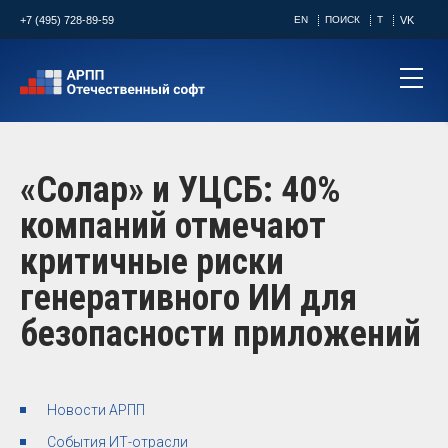
+7 (495) 728-89-59
EN
ПОИСК
T
VK
«Солар» и УЦСБ: 40%
компаний отмечают
критичные риски
генеративного ИИ для
безопасности приложений
Новости АРПП
События ИТ-отрасли