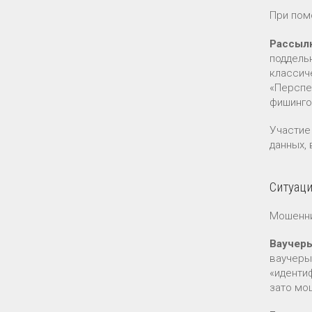
При пом
Рассыл
поддель
классич
«Перспе
фишинго
Участие
данных, 
Ситуаци
Мошенни
Ваучеры
ваучеры
«иденти
зато мо