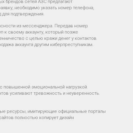
ых брендов сетей АЗС предлагают
аявку, необходимо указать номер телефона,
 для подтверждения.
пасности из мессенджера. Передав номер
п к своему аккаунту, который позже
шенничество с целью кражи денег у контактов
родажа аккаунта другим киберпреступникам.
 с повышенной эмоциональной нагрузкой.
нтов усиливают тревожность и неуверенность.
ьные ресурсы, имитирующие официальные порталы
 сайтов полностью копирует дизайн