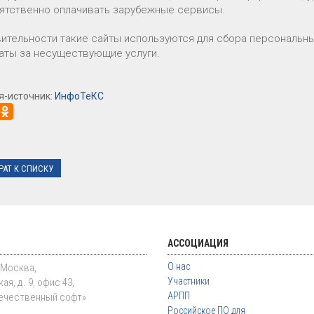
ятственно оплачивать зарубежные сервисы.
вительности такие сайты используются для сбора персональны
аты за несуществующие услуги.
я-источник:
ИнфоТеКС
РАТ К СПИСКУ
АССОЦИАЦИЯ
О нас
. Москва,
Участники
ая, д. 9, офис 43,
АРПП
ечественный софт»
Российское ПО для