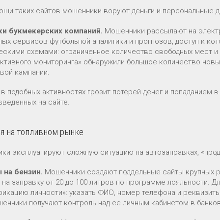
ощи таких сайтов мошенники воруют деньги и персональные д
ки букмекерских компаний.
Мошенники рассылают на элект
ных сервисов футбольной аналитики и прогнозов, доступ к ко
ескими схемами: ограниченное количество свободных мест и
ктивного мониторинга» обнаружили большое количество новы
вой кампании.
 в подобных активностях грозит потерей денег и попаданием 
введенных на сайте.
я на топливном рынке
ки эксплуатируют сложную ситуацию на автозаправках, «прод
 на бензин.
Мошенники создают поддельные сайты крупных ро
 на заправку от 20 до 100 литров по программе лояльности. Д
фикацию личности»: указать ФИО, номер телефона и реквизиты
шенники получают контроль над ее личным кабинетом в банко