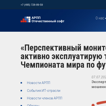
+7 (495) 728-89-59
О нас
«Перспективный монит
активно эксплуатирую 
Чемпионата мира по фу
07.07.20
Эксперт
Новости АРПП
мошенни
События ИТ-отрасли
Новости членов АРПП
Обзоры