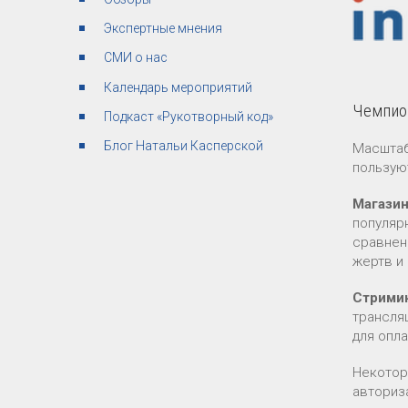
Экспертные мнения
СМИ о нас
Календарь мероприятий
Чемпион
Подкаст «Рукотворный код»
Блог Натальи Касперской
Масштаб
пользую
Магази
популяр
сравнен
жертв и 
Стрими
трансля
для опл
Некотор
авториз