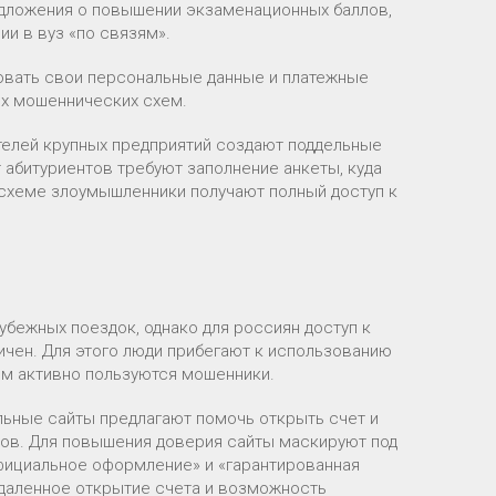
дложения о повышении экзаменационных баллов,
и в вуз «по связям».
овать свои персональные данные и платежные
их мошеннических схем.
телей крупных предприятий создают поддельные
 абитуриентов требуют заполнение анкеты, куда
 схеме злоумышленники получают полный доступ к
бежных поездок, однако для россиян доступ к
чен. Для этого люди прибегают к использованию
ем активно пользуются мошенники.
льные сайты предлагают помочь открыть счет и
сов. Для повышения доверия сайты маскируют под
ициальное оформление» и «гарантированная
даленное открытие счета и возможность