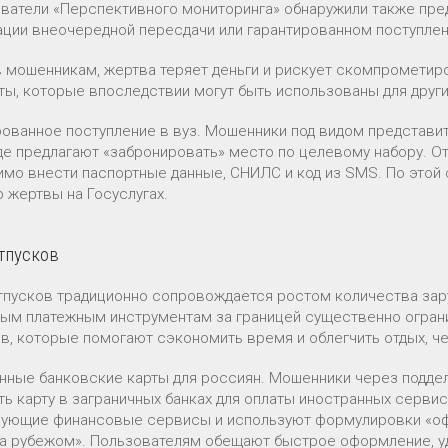
ватели «Перспективного мониторинга» обнаружили также пре
ации внеочередной пересдачи или гарантированном поступлени
 мошенникам, жертва теряет деньги и рискует скомпрометир
ты, которые впоследствии могут быть использованы для друг
рованное поступление в вуз. Мошенники под видом представи
где предлагают «забронировать» место по целевому набору. От
имо внести паспортные данные, СНИЛС и код из SMS. По этой
 жертвы на Госуслугах.
тпусков
тпусков традиционно сопровождается ростом количества зару
ым платежным инструментам за границей существенно ограни
в, которые помогают сэкономить время и облегчить отдых, ч
нные банковские карты для россиян. Мошенники через подде
ть карту в заграничных банках для оплаты иностранных серви
ующие финансовые сервисы и используют формулировки «оф
за рубежом». Пользователям обещают быстрое оформление, у