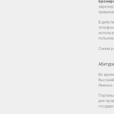
Бронир
зарезер
привяза
В дейст
телефон
использ
пользов
Схема р
Абитури
Во врем
Высокий
Именно 
Порталы
для про
государ