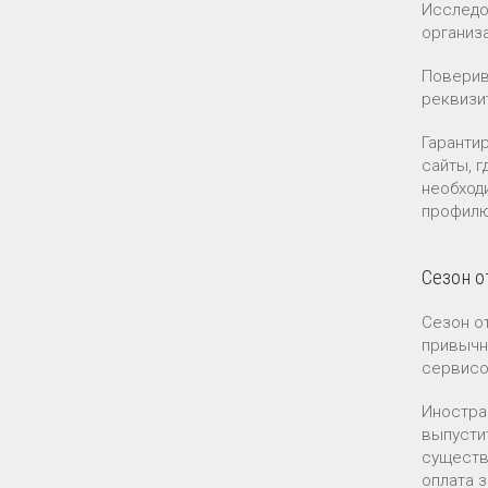
Исследо
организ
Поверив
реквизи
Гаранти
сайты, 
необход
профилю
Сезон о
Сезон о
привычн
сервисо
Иностра
выпусти
существ
оплата 