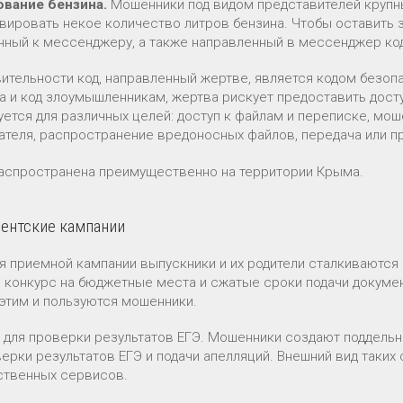
ование бензина.
Мошенники под видом представителей крупн
вировать некое количество литров бензина. Чтобы оставить з
нный к мессенджеру, а также направленный в мессенджер код
вительности код, направленный жертве, является кодом безо
а и код злоумышленникам, жертва рискует предоставить досту
уется для различных целей: доступ к файлам и переписке, мо
ателя, распространение вредоносных файлов, передача или п
аспространена преимущественно на территории Крыма.
ентские кампании
я приемной кампании выпускники и их родители сталкиваются
 конкурс на бюджетные места и сжатые сроки подачи докуме
этим и пользуются мошенники.
 для проверки результатов ЕГЭ. Мошенники создают поддел
верки результатов ЕГЭ и подачи апелляций. Внешний вид таких
ственных сервисов.