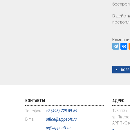
беспреп
В дейст
предопл
Компани
ВОЗВ
КОНТАКТЫ
АДРЕС
Телефон:
+7 (495) 728-89-59
125009, г
ул. Тверск
E-mail:
office@arppsoft.ru
АРПП «От
pr@arppsoft.ru