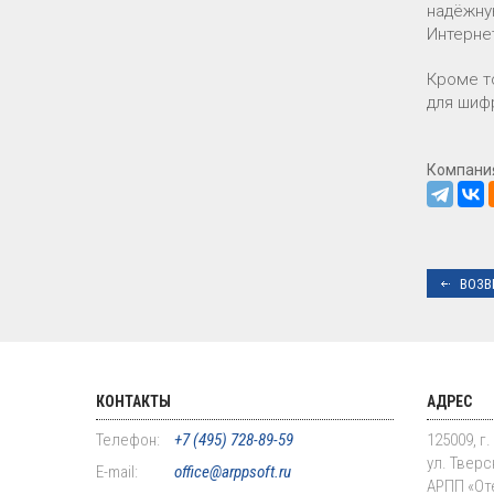
надёжную
Интерне
Кроме т
для шиф
Компани
ВОЗВ
КОНТАКТЫ
АДРЕС
Телефон:
+7 (495) 728-89-59
125009, г
ул. Тверск
E-mail:
office@arppsoft.ru
АРПП «От