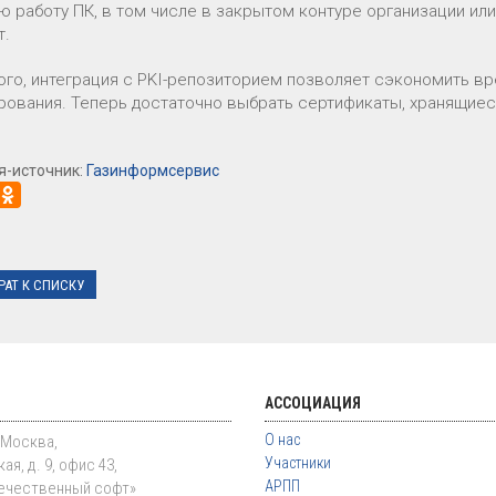
 работу ПК, в том числе в закрытом контуре организации или
т.
ого, интеграция с PKI-репозиторием позволяет сэкономить вр
рования. Теперь достаточно выбрать сертификаты, хранящиес
я-источник:
Газинформсервис
РАТ К СПИСКУ
АССОЦИАЦИЯ
О нас
. Москва,
Участники
ая, д. 9, офис 43,
АРПП
ечественный софт»