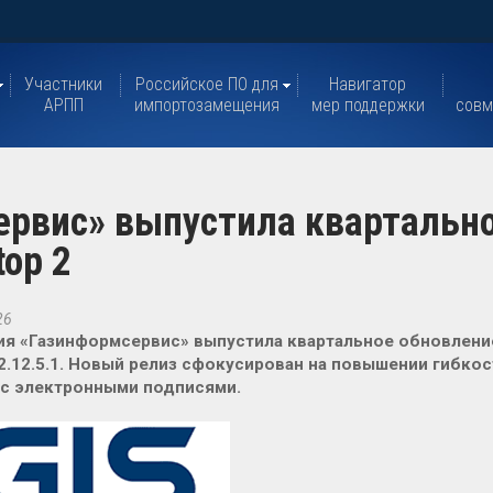
Участники
Российское ПО для
Навигатор
АРПП
импортозамещения
мер поддержки
совм
ервис» выпустила квартальн
top 2
26
я «Газинформсервис» выпустила квартальное обновление 
2.12.5.1. Новый релиз сфокусирован на повышении гибко
 с электронными подписями.