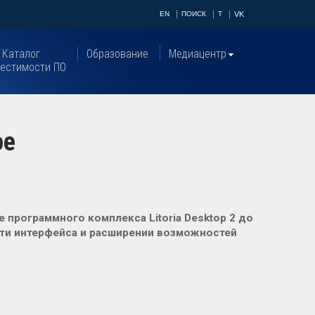
EN
ПОИСК
T
VK
Каталог
Образование
Медиацентр
естимости ПО
ое
программного комплекса Litoria Desktop 2 до
сти интерфейса и расширении возможностей