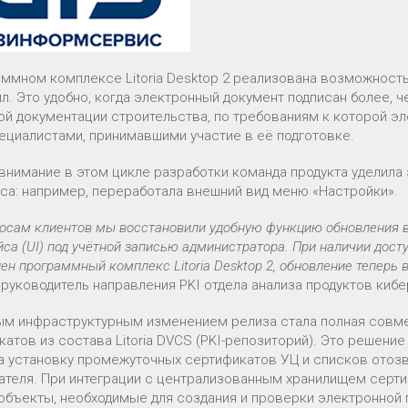
аммном комплексе Litoria Desktop 2 реализована возможност
йл. Это удобно, когда электронный документ подписан более, 
ой документации строительства, по требованиям к которой 
ециалистами, принимавшими участие в её подготовке.
внимание в этом цикле разработки команда продукта уделила
са: например, переработала внешний вид меню «Настройки».
росам клиентов мы восстановили удобную функцию обновления 
са (UI) под учётной записью администратора. При наличии досту
ен программный комплекс Litoria Desktop 2, обновление теперь 
, руководитель направления PKI отдела анализа продуктов ки
м инфраструктурным изменением релиза стала полная совм
катов из состава Litoria DVCS (PKI-репозиторий). Это решени
а установку промежуточных сертификатов УЦ и списков отозв
ателя. При интеграции с централизованным хранилищем сертиф
-объекты, необходимые для создания и проверки электронной 