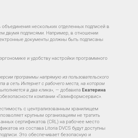
ь объединения нескольких отделенных подписей в
чем двумя подписями. Например, в отношении
электронные документы должны быть подписаны
 эргономике и удобству настройки программного
версии программы напрямую из пользовательского
па в сеть Интернет с рабочего места, на котором
выполняется в два клика»,
— добавила
Екатерина
бербезопасности компании «Газинформсервис».
естимость с централизованным хранилищем
е позволяет крупным организациям не тратить
анных сертификатов (CRL) на рабочее место
икатов из состава Litoria DVCS будут доступны
подписи. Это обеспечивает безопасную и