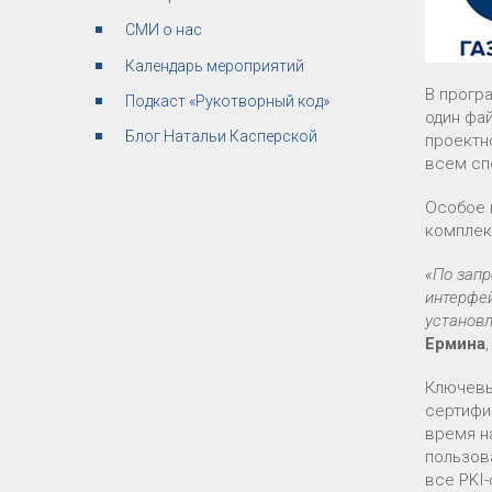
СМИ о нас
Календарь мероприятий
В прогр
Подкаст «Рукотворный код»
один фа
Блог Натальи Касперской
проектн
всем сп
Особое 
комплек
«По зап
интерфей
установл
Ермина
Ключевы
сертифи
время н
пользов
все PKI