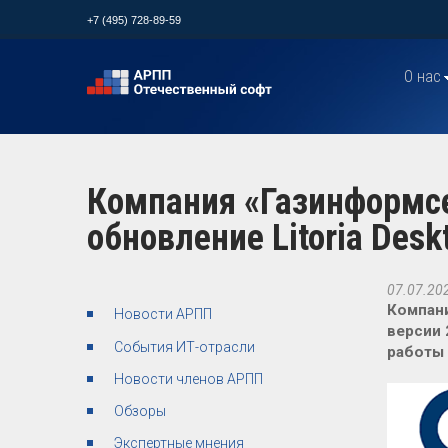
+7 (495) 728-89-59
О нас
Компания «Газинформс
обновление Litoria Desk
07.07.20
Компани
Новости АРПП
версии 
События ИТ-отрасли
работы
Новости членов АРПП
Обзоры
Экспертные мнения