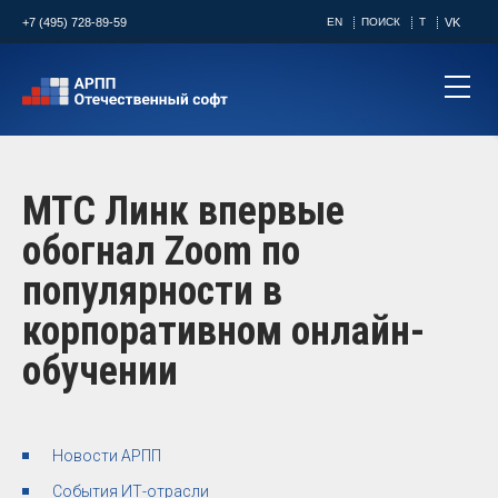
+7 (495) 728-89-59
EN
ПОИСК
T
VK
МТС Линк впервые
обогнал Zoom по
популярности в
корпоративном онлайн-
обучении
Новости АРПП
События ИТ-отрасли