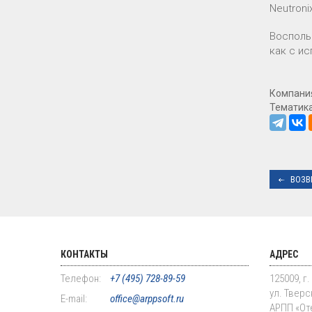
Neutroni
Восполь
как с и
Компани
Тематик
ВОЗВ
КОНТАКТЫ
АДРЕС
Телефон:
+7 (495) 728-89-59
125009, г
ул. Тверск
E-mail:
office@arppsoft.ru
АРПП «От