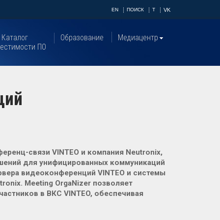
EN
ПОИСК
T
VK
Каталог
Образование
Медиацентр
естимости ПО
ций
ренц-связи VINTEO и компания Neutronix,
ешений для унифицированных коммуникаций
рвера видеоконференций VINTEO и системы
ronix. Meeting OrgaNizer позволяет
частников в ВКС VINTEO, обеспечивая