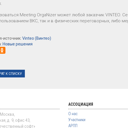
x.
зоваться Meeting OrgaNizer может любой заказчик VINTEO. С
спользованием ВКС, так и в физических переговорных, либо м
я-источник:
Vinteo (Винтео)
а:
Новые решения
РАТ К СПИСКУ
АССОЦИАЦИЯ
О нас
. Москва,
Участники
ая, д. 9, офис 43,
АРПП
ечественный софт»