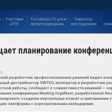
Участники
Российское ПО для
Навигатор
АРПП
импортозамещения
мер поддержки
совм
ощает планирование конферен
25
кий разработчик профессиональных решений видео-конфе
ьный дистрибьютор VINTEO, интегратор и разработчик р
естной работы, сообщают о совместимости решений — се
вания конференции Meeting OrgaNizer, разработанной Neut
изировать создание виртуальных комнат и приглашение у
ацию платформы с корпоративными календарями.