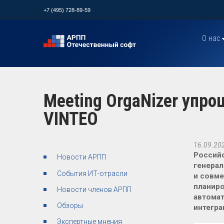
+7 (495) 728-89-59
О нас
Meeting OrgaNizer упр
VINTEO
16.09.20
Российс
Новости АРПП
генерал
События ИТ-отрасли
и совм
планиро
Новости членов АРПП
автомат
Обзоры
интегр
Экспертные мнения