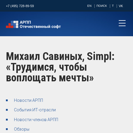
+7 (495) 728-89-59
EN
ПОИСК
T
VK
Михаил Савиных, Simpl:
«Трудимся, чтобы
воплощать мечты»
Новости АРПП
События ИТ-отрасли
Новости членов АРПП
Обзоры