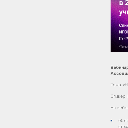
Вебинар
Ассоци
Тема: «
Спикер:
На веби
об о
стра