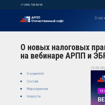
+7 (495) 728-89-59
О нас
О новых налоговых пра
на вебинаре АРПП и ЭБ
13.03.20
О комитете
Состав
Мероприятия
Новости