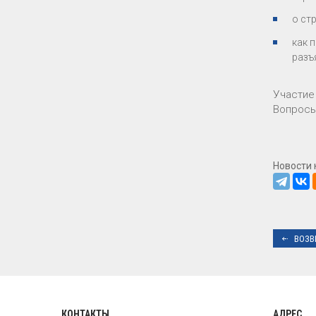
о ст
как 
разъ
Участие
Вопросы
Новости 
ВОЗВ
КОНТАКТЫ
АДРЕС