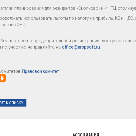
ратегии планирования для резидентов «Сколково» и ИНТЦ, столкн
продолжать использовать льготы по налогу на прибыль, К2 и НДС,
яснения ФНС.
 бесплатное по предварительной регистрации, доступно толь
 по участию направляйте на
office@arppsoft.ru
.
комитетов:
Правовой комитет
РАТ К СПИСКУ
АССОЦИАЦИЯ