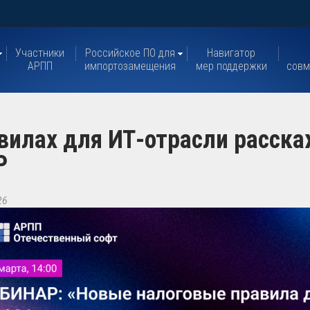
Участники
Российское ПО для
Навигатор
АРПП
импортозамещения
мер поддержки
совм
вилах для ИТ-отрасли расск
Р
26