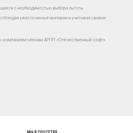
увшихся с необходимостью выбора льготы
 соблюдая ужесточенные критерии и учитывая свежие
ко компаниям-членам АРПП «Отечественный софт».
МЫ В СОЦСЕТЯХ