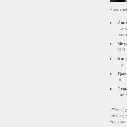
Участни
Иль
пром
эксп
Мих
АСКО
Але
прог
Дми
реше
Ста
плат
«
После у
требует 
связаны 