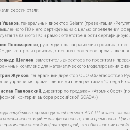
ками сессии стали:
я Ушанов
, генеральный директор Gelarm (презентация «Регу
ышленного ПО и его сертификации с целью определения сфер
луатанта данного ПО и рамок ответственности сертифицирую
аил Пономаренко
, руководитель направления производстве
Н для контроля производственных процессов промышленного
ксандр Щеляев
, заместитель директора по проектам и прода
раммный комплекс для математического моделирования физ
трий Жуйков
, генеральный директор ООО «Омегасофтвер Ру
ние управления промышленными предприятиями "Omega Produ
нислав Павловский
, директор по продажам «Атомик Софт» (п
формой: критерии выбора российской SCADA»)
хода зарубежных производителей сегмент АСУ ТП оголен, так к
огромных инвестиций — как финансовых, так и временных. При 
с критически важной инфраструктурой, что обязывает их перей