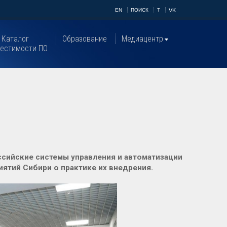
EN
ПОИСК
T
VK
Каталог
Образование
Медиацентр
естимости ПО
сийские системы управления и автоматизации
ятий Сибири о практике их внедрения.