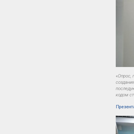
«
Опрос, 
создания
последу
кодом ст
Презент