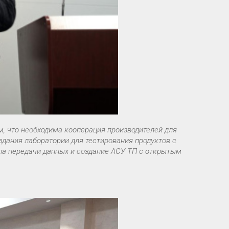
м, что необходима кооперация производителей для
дания лаборатории для тестирования продуктов с
ла передачи данных и создание АСУ ТП с открытым