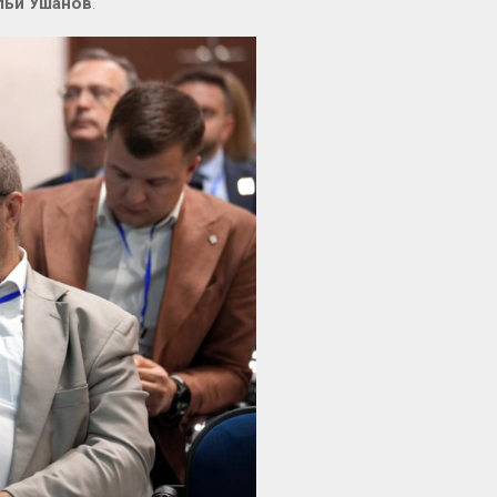
льи Ушанов
.