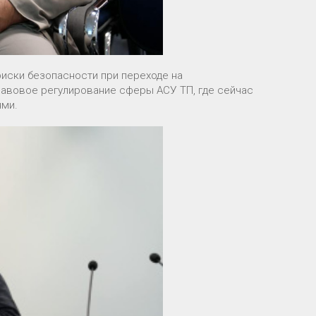
риски безопасности при переходе на
равовое регулирование сферы АСУ ТП, где сейчас
ями.