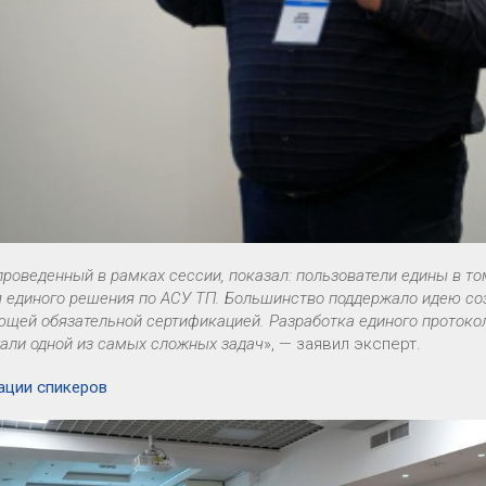
проведенный в рамках сессии, показал: пользователи едины в то
 единого решения по АСУ ТП. Большинство поддержало идею соз
ющей обязательной сертификацией. Разработка единого протоко
али одной из самых сложных задач
», — заявил эксперт.
ации спикеров