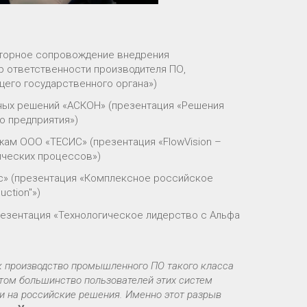
ляторное сопровождение внедрения
 ответственности производителя ПО,
щего государственного органа»)
нных решений «АСКОН» (презентация «Решения
 предприятия»)
жам ООО «ТЕСИС» (презентация «FlowVision –
ических процессов»)
с» (презентация «Комплексное российское
ction"»)
резентация «Технологическое лидерство с Альфа
ак производство промышленного ПО такого класса
этом большинство пользователей этих систем
ти на российские решения. Именно этот разрыв