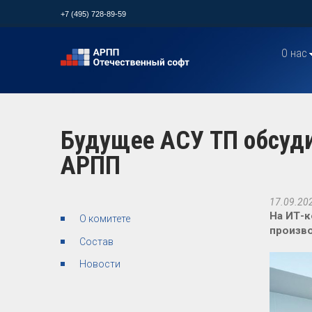
+7 (495) 728-89-59
О нас
Будущее АСУ ТП обсуди
АРПП
17.09.20
На ИТ-к
О комитете
произво
Состав
Новости