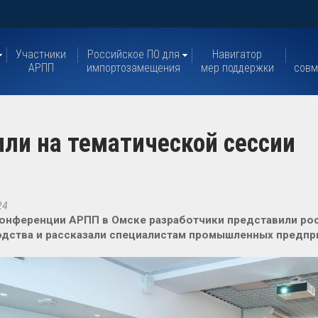
Участники
Российское ПО для
Навигатор
АРПП
импортозамещения
мер поддержки
совм
ли на тематической сессии
24
онференции АРПП в Омске разработчики представили рос
дства и рассказали специалистам промышленных предпри