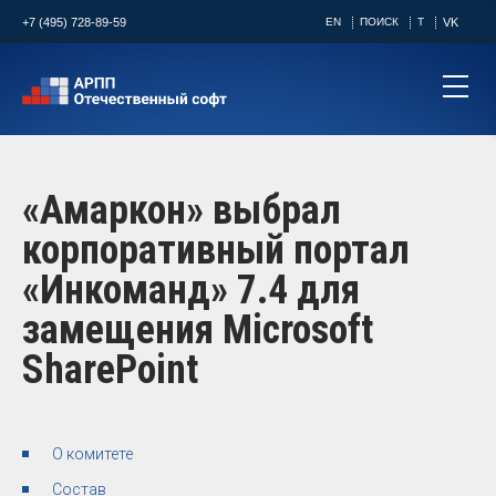
+7 (495) 728-89-59
EN
ПОИСК
T
VK
«Амаркон» выбрал
корпоративный портал
«Инкоманд» 7.4 для
замещения Microsoft
SharePoint
О комитете
Состав