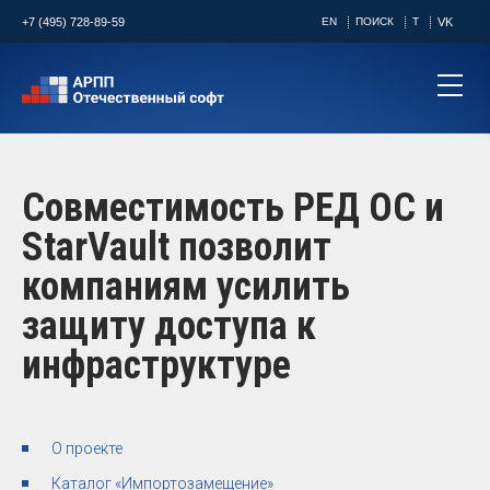
+7 (495) 728-89-59
EN
ПОИСК
T
VK
Совместимость РЕД ОС и
StarVault позволит
компаниям усилить
защиту доступа к
инфраструктуре
О проекте
Каталог «Импортозамещение»