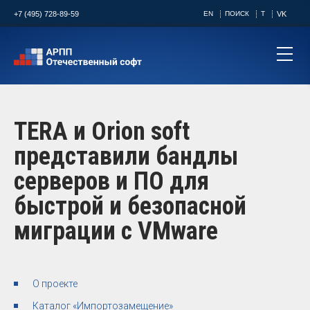
+7 (495) 728-89-59
EN
ПОИСК
T
VK
TERA и Orion soft
представили бандлы
серверов и ПО для
быстрой и безопасной
миграции с VMware
О проекте
Каталог «Импортозамещение»