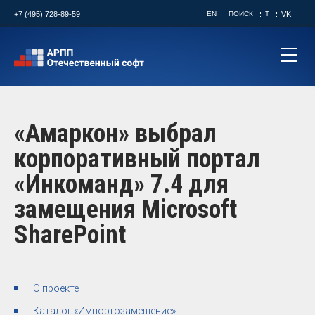
+7 (495) 728-89-59
EN
ПОИСК
T
VK
«Амаркон» выбрал
корпоративный портал
«Инкоманд» 7.4 для
замещения Microsoft
SharePoint
О проекте
Каталог «Импортозамещение»