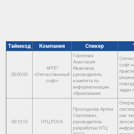
Таймкод
Компания
Спикер
Горелова
Отече
Анастасия
софт н
АРПП
Ивановна,
практ
00:00:00
«Отечественный
руководитель
решен
софт»
комитета по
повсе
информатизации
задач 
образования
Опера
Проскурнёв Артем
систе
Сергеевич,
как ча
00:13:10
НТЦ РОСА
руководитель
экоси
разработки НТЦ
инфра