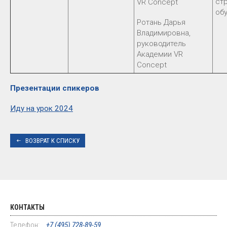
ст
VR Concept
об
Ротань Дарья
Владимировна,
руководитель
Академии VR
Concept
Презентации спикеров
Иду на урок 2024
ВОЗВРАТ К СПИСКУ
КОНТАКТЫ
Телефон:
+7 (495) 728-89-59