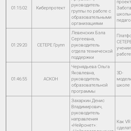
проект
руководитель
01:15:02
Киберпротект
Забота
группы по работе с
школь
образовательными
педаго
организациями
Левенских Бэла
Платф
Сергеевна,
СЕТЕРЕ
01:29:20
СЕТЕРЕ Групп
руководитель
учении
отдела технической
работе
поддержки
Чернядьева Ольга
Яковлевна,
3D-
01:46:55
АСКОН
руководитель
модел
образовательной
школе
программы
Захаркин Денис
Владимирович,
руководитель
направления
Как VR
«Нейронет»:
сделат