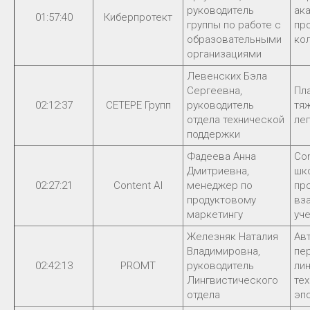
руководитель
ак
01:57:40
Киберпротект
группы по работе с
пр
образовательными
ко
организациями
Левенских Бэла
Сергеевна,
Пл
02:12:37
СЕТЕРЕ Групп
руководитель
тя
отдела технической
лег
поддержки
Фадеева Анна
Co
Дмитриевна,
шко
02:27:21
Content AI
менеджер по
пр
продуктовому
вз
маркетингу
уч
Железняк Наталия
Ав
Владимировна,
пе
02:42:13
PROMT
руководитель
ли
Лингвистического
те
отдела
эп