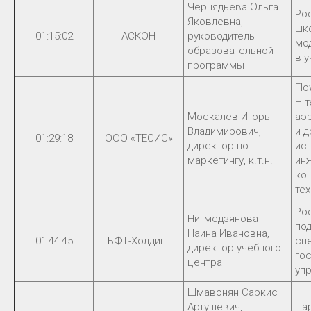
Чернядьева Ольга
Ро
Яковлевна,
шко
01:15:02
АСКОН
руководитель
мо
образовательной
в 
программы
Flo
– 
Москалев Игорь
аэ
Владимирович,
и 
01:29:18
ООО «ТЕСИС»
директор по
ис
маркетингу, к.т.н.
ин
ко
те
Ро
Нигмедзянова
по
Наина Ивановна,
01:44:45
БФТ-Холдинг
сп
директор учебного
го
центра
уп
Шмавонян Саркис
Артушевич,
Па