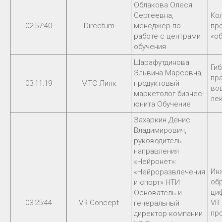
Облакова Олеся
Сергеевна,
Кол
02:57:40
Directum
менеджер по
пр
работе с центрами
«о
обучения
Шарафутдинова
Ги
Эльвина Марсовна,
пра
03:11:19
МТС Линк
продуктовый
вов
маркетолог бизнес-
ле
юнита Обучение
Захаркин Денис
Владимирович,
руководитель
направления
«Нейронет»:
Ин
«Нейроразвлечения
об
и спорт» НТИ
ци
Основатель и
03:25:44
VR Concept
VR 
генеральный
пр
директор компании