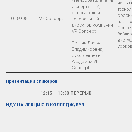
«Нейроразвлечения
нагляд
и спорт» НТИ,
технол
основатель и
росси
01:59:05
VR Concept
генеральный
платф
директор компании
Concep
VR Concept
библио
виртуа
Ротань Дарья
уроко
Владимировна,
руководитель
Академии VR
Concept
Презентации спикеров
12:15 – 13:30 ПЕРЕРЫВ
ИДУ НА ЛЕКЦИЮ В КОЛЛЕДЖ/ВУЗ