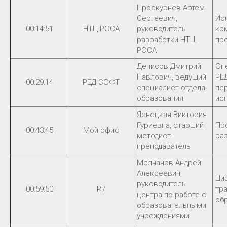
Проскурнёв Артем
Сергеевич,
Ис
00:14:51
НТЦ РОСА
руководитель
ко
разработки НТЦ
пр
РОСА
Денисов Дмитрий
Оп
Павлович, ведущий
РЕ
00:29:14
РЕД СОФТ
специалист отдела
пе
образования
ис
Яснецкая Виктория
Гуриевна, старший
Пр
00:43:45
Мой офис
методист-
ра
преподаватель
Молчанов Андрей
Алексеевич,
Ци
руководитель
00:59:50
Р7
тр
центра по работе с
об
образовательными
учреждениями