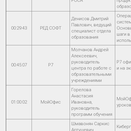
РОСА
продук
образ
Опера
Денисов Дмитрий
систем
Павлович, ведущий
00:29:43
РЕД СОФТ
Основ
специалист отдела
шаги в
образования
испол
Молчанов Андрей
Алексеевич,
руководитель
Р7 офи
00:45:07
Р7
центра по работе с
и на э
образовательными
учреждениями
Горелова
Анастасия
МойОф
01:00:02
МойОфис
Ивановна,
уроков
руководитель
программ обучения
Шмавонян Саркис
Киберг
Артушевич,