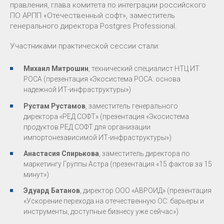
правления, глава комитета по интеграции российского
ПО АРПП «Отечественный софт», заместитель
генерального директора Postgres Professional.
Участниками практической сессии стали:
Михаил Митрошин
, технический специалист НТЦ ИТ
РОСА (презентация «Экосистема РОСА: основа
надежной ИТ-инфраструктуры»)
Рустам Рустамов
, заместитель генерального
директора «РЕД СОФТ» (презентация «Экосистема
продуктов РЕД СОФТ для организации
импортонезависимой ИТ-инфраструктуры»)
Анастасия Спирькова
, заместитель директора по
маркетингу Группы Астра (презентация «15 фактов за 15
минут»)
Эдуард Батанов
, директор ООО «АВРОИД» (презентация
«Ускорение перехода на отечественную ОС: барьеры и
инструменты, доступные бизнесу уже сейчас»)