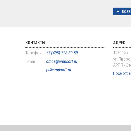
ВОЗВ
КОНТАКТЫ
АДРЕС
Телефон:
+7 (495) 728-89-59
125009, г
ул. Тверск
E-mail:
office@arppsoft.ru
АРПП «От
pr@arppsoft.ru
Посмотрет