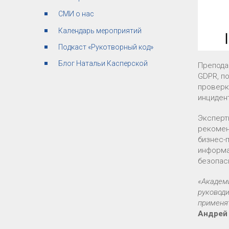
СМИ о нас
Календарь мероприятий
Подкаст «Рукотворный код»
Блог Натальи Касперской
Препода
GDPR, п
проверк
инциден
Эксперт
рекомен
бизнес-
информа
безопас
«Академ
руковод
применят
Андрей