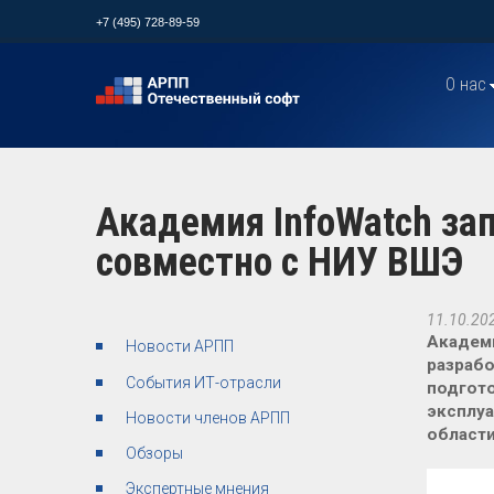
+7 (495) 728-89-59
О нас
Академия InfoWatch за
совместно с НИУ ВШЭ
11.10.20
Академи
Новости АРПП
разрабо
События ИТ-отрасли
подгото
эксплу
Новости членов АРПП
области
Обзоры
Экспертные мнения