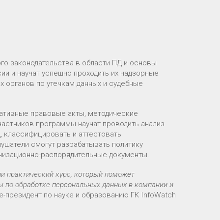
го законодательства в области ПД и основы
сии и научат успешно проходить их надзорные
х органов по утечкам данных и судебные
мативные правовые акты, методические
частников программы научат проводить анализ
Д, классифицировать и аттестовать
ушатели смогут разрабатывать политику
анизационно-распорядительные документы.
и практический курс, который поможет
ы по обработке персональных данных в компании и
це-президент по науке и образованию ГК InfoWatch