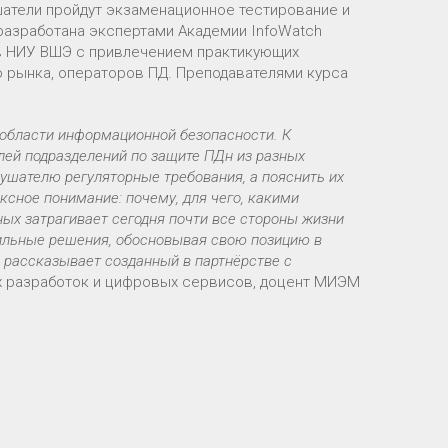
ушатели пройдут экзаменационное тестирование и
разработана экспертами Академии InfoWatch
в НИУ ВШЭ с привлечением практикующих
 рынка, операторов ПД. Преподавателями курса
 области информационной безопасности. К
лей подразделений по защите ПДн из разных
ушателю регуляторные требования, а пояснить их
сное понимание: почему, для чего, какими
х затрагивает сегодня почти все стороны жизни
вильные решения, обосновывая свою позицию в
и рассказывает созданный в партнёрстве с
х разработок и цифровых сервисов, доцент МИЭМ