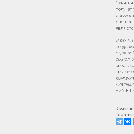
Занятия
получат
совмест
специал
являютс
«НИУ ВШЭ
созданию
отраслей
смысл, о
средств
организа
коммуник
Академие
НИУ ВШ
Компани
Тематик