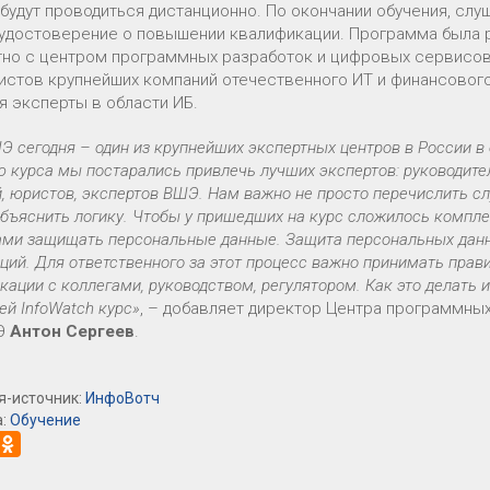
 будут проводиться дистанционно. По окончании обучения, сл
 удостоверение о повышении квалификации. Программа была 
но с центром программных разработок и цифровых сервисо
истов крупнейших компаний отечественного ИТ и финансового
я эксперты в области ИБ.
 сегодня – один из крупнейших экспертных центров в России в
 курса мы постарались привлечь лучших экспертов: руководите
, юристов, экспертов ВШЭ. Нам важно не просто перечислить сл
бъяснить логику. Чтобы у пришедших на курс сложилось комплек
ами защищать персональные данные. Защита персональных данны
ций. Для ответственного за этот процесс важно принимать пра
ации с коллегами, руководством, регулятором. Как это делать 
й InfoWatch курс»
, – добавляет директор Центра программны
Э
Антон Сергеев
.
я-источник:
ИнфоВотч
а:
Обучение