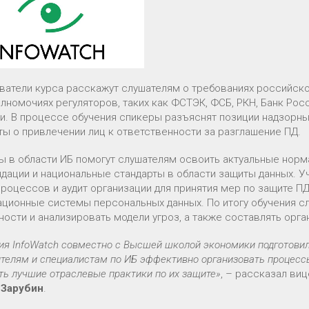
ватели курса расскажут слушателям о требованиях российско
олномочиях регуляторов, таких как ФСТЭК, ФСБ, РКН, Банк Рос
и. В процессе обучения спикеры разъяснят позиции надзорны
ты о привлечении лиц к ответственности за разглашение ПД.
ы в области ИБ помогут слушателям освоить актуальные нор
дации и национальные стандарты в области защиты данных. У
процессов и аудит организации для принятия мер по защите П
ционные системы персональных данных. По итогу обучения сл
ности и анализировать модели угроз, а также составлять орг
ия InfoWatch совместно с Высшей школой экономики подготовил
ителям и специалистам по ИБ эффективно организовать процесс
ь лучшие отраслевые практики по их защите»
, – рассказал ви
 Зарубин
.