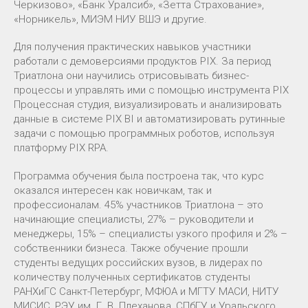
Черкизово», «Банк Уралсиб», «Зетта Страхование»,
«Норникель», МИЭМ НИУ ВШЭ и другие.
Для получения практических навыков участники
работали с демоверсиями продуктов PIX. За период
Триатлона они научились отрисовывать бизнес-
процессы и управлять ими с помощью инструмента PIX
Процессная студия, визуализировать и анализировать
данные в системе PIX BI и автоматизировать рутинные
задачи с помощью программных роботов, используя
платформу PIX RPA.
Программа обучения была построена так, что курс
оказался интересен как новичкам, так и
профессионалам. 45% участников Триатлона – это
начинающие специалисты, 27% – руководители и
менеджеры, 15% – специалисты узкого профиля и 2% –
собственники бизнеса. Также обучение прошли
студенты ведущих российских вузов, в лидерах по
количеству полученных сертификатов студенты
РАНХиГС Санкт-Петербург, МФЮА и МГТУ МАСИ, НИТУ
МИСИС, РЭУ им. Г. В. Плеханова, СПбГУ и Уральского