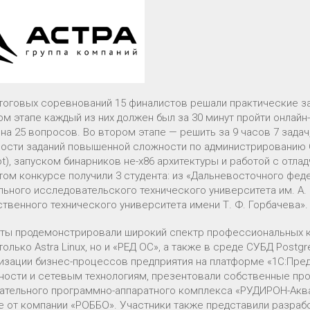
итоговых соревнований 15 финалистов решали практические за
ом этапе каждый из них должен был за 30 минут пройти онлай
 на 25 вопросов. Во втором этапе — решить за 9 часов 7 зада
ности заданий повышенной сложности по администрированию ОС
t), запуском бинарников не-х86 архитектуры и работой с отла
этом конкурсе получили 3 студента: из «Дальневосточного фед
льного исследовательского технического университета им. А. 
ственного технического университета имени Т. Ф. Горбачева».
ты продемонстрировали широкий спектр профессиональных к
только Astra Linux, но и «РЕД ОС», а также в среде СУБД Postg
изации бизнес-процессов предприятия на платформе «1С:Пре
ности и сетевым технологиям, презентовали собственные пр
ательного программно-аппаратного комплекса «РУДИРОН-Аква
е от компании «РОББО». Участники также представили разраб