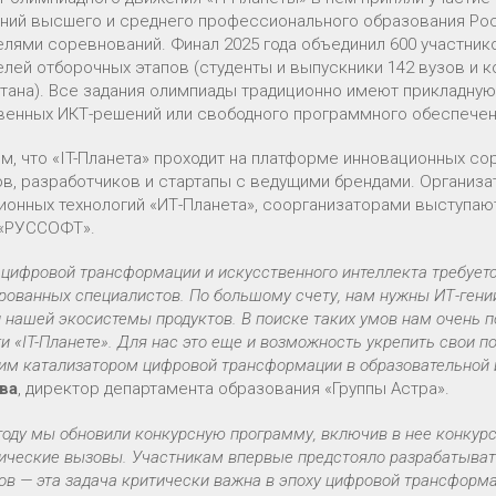
ний высшего и среднего профессионального образования Росс
елями соревнований. Финал 2025 года объединил 600 участнико
елей отборочных этапов (студенты и выпускники 142 вузов и 
стана). Все задания олимпиады традиционно имеют прикладную
венных ИКТ-решений или свободного программного обеспечен
м, что «IT-Планета» проходит на платформе инновационных сор
ов, разработчиков и стартапы с ведущими брендами. Организ
ионных технологий «ИТ-Планета», соорганизаторами выступа
 «РУССОФТ».
 цифровой трансформации и искусственного интеллекта требует
рованных специалистов. По большому счету, нам нужны ИТ-гени
 нашей экосистемы продуктов. В поиске таких умов нам очень 
и «IT-Планете». Для нас это еще и возможность укрепить свои 
им катализатором цифровой трансформации в образовательной 
ва
, директор департамента образования «Группы Астра».
 году мы обновили конкурсную программу, включив в нее конку
гические вызовы. Участникам впервые предстояло разрабатыват
в — эта задача критически важна в эпоху цифровой трансформ