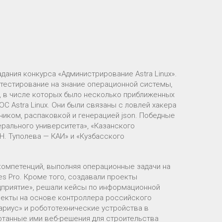
дания конкурса «Администрирование Astra Linux».
н-тестирование на знание операционной системы,
ч, в числе которых было несколько приближенных
 Astra Linux. Они были связаны с ловлей хакера
дчиком, распаковкой и генерацией json. Победные
ерального университета», «Казанского
Н. Туполева — КАИ» и «Кузбасского
омпетенций, выполняя операционные задачи на
res Pro. Кроме того, создавали проекты
дприятие», решали кейсы по информационной
оекты на основе контроллера российского
риус» и робототехнические устройства в
отанные ими веб-решения для строительства