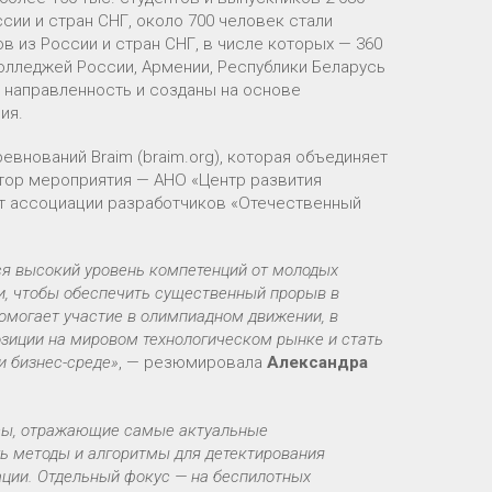
ии и стран СНГ, около 700 человек стали
в из России и стран СНГ, в числе которых — 360
колледжей России, Армении, Республики Беларусь
 направленность и созданы на основе
ия.
евнований Braim (braim.org), которая объединяет
атор мероприятия — АНО «Центр развития
ют ассоциации разработчиков «Отечественный
ся высокий уровень компетенций от молодых
и, чтобы обеспечить существенный прорыв в
помогает участие в олимпиадном движении, в
позиции на мировом технологическом рынке и стать
и бизнес-среде»
, — резюмировала
Александра
рсы, отражающие самые актуальные
ь методы и алгоритмы для детектирования
ации. Отдельный фокус — на беспилотных