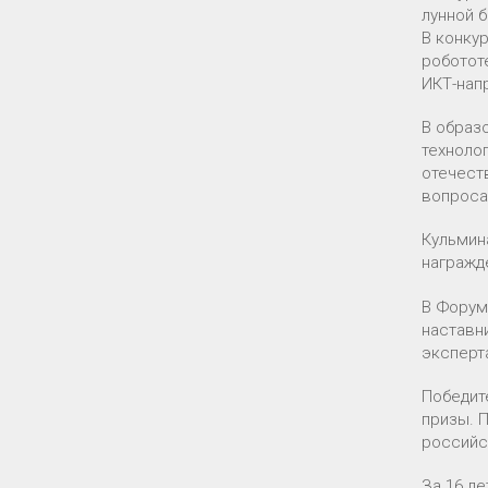
лунной 
В конку
роботот
ИКТ-нап
В образ
техноло
отечест
вопроса
Кульмин
награжд
В Форум
наставн
эксперт
Победит
призы. 
российс
За 16 ле