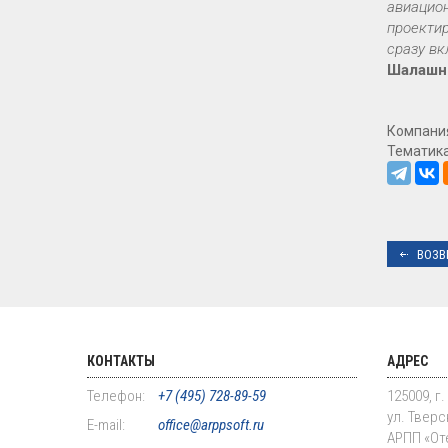
авиацион
проектир
сразу вк
Шалашн
Компани
Тематик
ВОЗВ
КОНТАКТЫ
АДРЕС
Телефон:
+7 (495) 728-89-59
125009, г
ул. Тверск
E-mail:
office@arppsoft.ru
АРПП «От