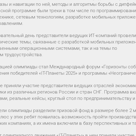
базы и навигации по ней, методы и алгоритмы борьбы с дипфе
рсной программе были треки в том числе по программирован
ехнике, сетевым технологиям, разработке мобильных прилож
равлениям.
овательный день представители ведущих ИТ-компаний провели
гические темы, связанные с разработкой мобильных приложе
венными операционными системами, так и на темы по
м трудоустройства.
ацией олимпиады стал Международный форум «Горизонты собы
ения победителей «IT-Планеты 2025» и программы «Неограниче
е приняли участие представители ведущих отраслей экономики
ики из различных регионов России и стран СНГ. Программа в
ами, реальные кейсы, круглый стол по предпринимательству и
ели олимпиады разделили призовой фонд в размере более 2 мл
Плюс у этих ребят появилась возможность пройти производств
ких компаниях, а их имена включили в базу перспективных и т
т олимпиадного движения «IT-Планеты» в нем приняли участие 