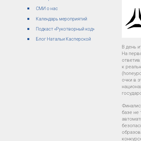
СМИ о нас
Календарь мероприятий
Подкаст «Рукотворный код»
Блог Натальи Касперской
В день 
На перв
ответив
к реаль
(honeypo
очки в 
национа
государ
Финалис
базе не 
автомат
безопас
образов
конкурс