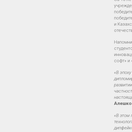
учрежде
победит
победит
и Казах
отечест
Напомни
студент
инновац
софт» и
«В эпоху
дипломи
развитии
частност
настоящ
Алешко
«В этом
техноло
дипфейко