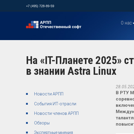
+7 (495) 728-89-59
О нас
На «IT-Планете 2025» с
в знании Astra Linux
28.05.20
В РТУ М
Новости АРПП
соревно
События ИТ-отрасли
включен
Междуна
Новости членов АРПП
талантл
Обзоры
повысит
Экспертные мнения