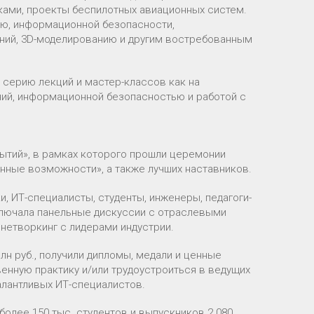
йками, проекты беспилотных авиационных систем.
ию, информационной безопасности,
ений, 3D-моделированию и другим востребованным
 серию лекций и мастер-классов как на
ний, информационной безопасностью и работой с
тий», в рамках которого прошли церемонии
нные возможности», а также лучших наставников.
, ИТ-специалисты, студенты, инженеры, педагоги-
ключала панельные дискуссии с отраслевыми
 нетворкинг с лидерами индустрии.
н руб., получили дипломы, медали и ценные
енную практику и/или трудоустроиться в ведущих
алантливых ИТ-специалистов.
более 150 тыс. студентов и выпускников 2 080