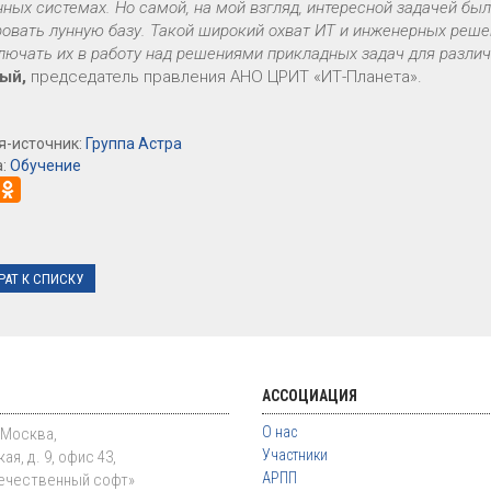
ных системах. Но самой, на мой взгляд, интересной задачей бы
овать лунную базу. Такой широкий охват ИТ и инженерных решен
лючать их в работу над решениями прикладных задач для разли
ый,
председатель правления АНО ЦРИТ «ИТ-Планета».
я-источник:
Группа Астра
а:
Обучение
РАТ К СПИСКУ
АССОЦИАЦИЯ
О нас
. Москва,
Участники
ая, д. 9, офис 43,
АРПП
ечественный софт»