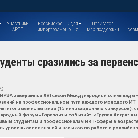
Участники
Российское ПО для
Навигатор
АРПП
импортозамещения
мер поддержки
совм
туденты сразились за первен
25
ИРЭА завершился XVI сезон Международной олимпиады «I
ваний на профессиональном пути каждого молодого ИТ-
ы итоговые испытания (15 инновационных конкурсов), се
родный форум «Горизонты событий». «Группа Астра» вы
ивым студентам и профессионалам ИКТ-сферы в возрасте
ь уровень своих знаний и навыков по работе с российско