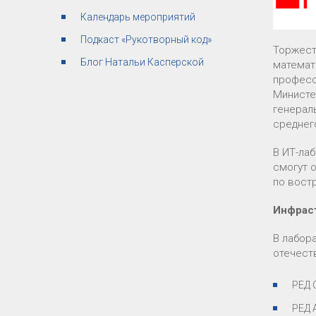
Календарь мероприятий
Подкаст «Рукотворный код»
Торжест
Блог Натальи Касперской
математ
професс
Министе
генерал
среднег
В ИТ-ла
смогут 
по вост
Инфрас
В лабор
отечест
РЕД 
РЕД 