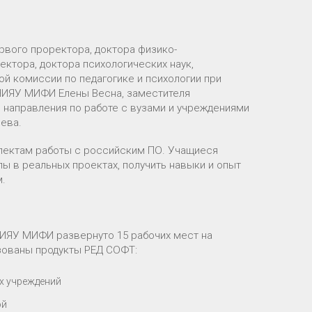
рвого проректора, доктора физико-
ктора, доктора психологических наук,
й комиссии по педагогике и психологии при
НИЯУ МИФИ Елены Весна, заместителя
 направления по работе с вузами и учреждениями
ева.
спектам работы с российским ПО. Учащиеся
ы в реальных проектах, получить навыки и опыт
.
НИЯУ МИФИ развернуто 15 рабочих мест на
зованы продукты РЕД СОФТ:
х учреждений
ой