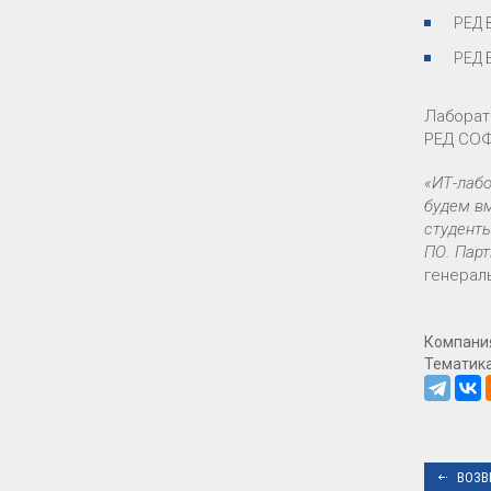
РЕД 
РЕД 
Лаборат
РЕД СОФ
«ИТ-лабо
будем вм
студент
ПО. Парт
генерал
Компани
Тематик
ВОЗВ