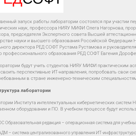
венный запуск работы лаборатории состоялся при участии пе
ических наук, профессора НИЯУ МИФИ Олега Нагорнова, проре
ора, председателя Экспертного совета Высшей аттестационно
рстве науки и высшего образования Российской Федерации 
ьного директора РЕД СОФТ Рустама Рустамова и руководителя
о профессионального образования РЕД СОФТ Евгения Дорофе
боратории будут учить студентов НИЯУ МИФИ практическим а
освоить перспективные ИТ-направления, попробовать свои сил
ребованным в стране инженерно-техническим специальностям
труктура лаборатории
атории Института интеллектуальных кибернетических систем 
венном оборудовании и ПО. В учебном процессе будут исполь
ОС Образовательная редакция – операционная система для учебны
АДМ – система централизованного управления ИТ-инфраструктур