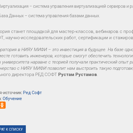
Виртуализация – система управления виртуализацией серверов и 
База Данных – система управления базами данных.
ория станет площадкой для мастер-классов, вебинаров с пр
Т, научно-исследовательских работ, сертификации и стажиров
ратория в НИЯУ МИФИ – это инвестиция в будущее. На базе одн
есте готовить инженеров, которые смогут обеспечить технологи
ы университета наравне с теорией получали практический опыт
нерство с НИЯУ МИФИ позволит нам выстроить такую подготовку
ьного директора РЕД СОФТ
Рустам Рустамов
.
я-источник:
Ред Софт
а:
Обучение
РАТ К СПИСКУ