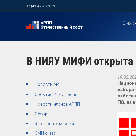
+7 (495) 728-89-59
О нас
В НИЯУ МИФИ открыта 
10.02.20
Национ
Новости АРПП
лаборат
События ИТ-отрасли
работе 
ПО, на 
Новости членов АРПП
Обзоры
Экспертные мнения
СМИ о нас