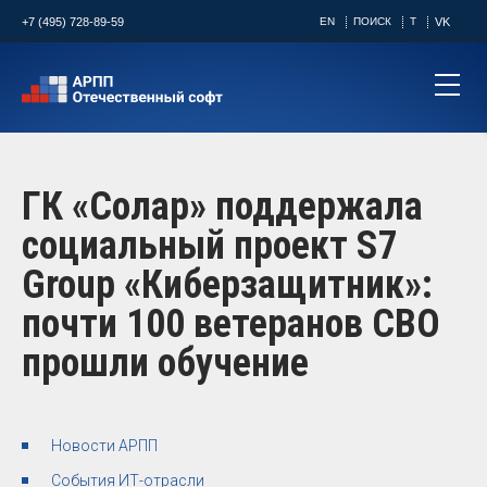
+7 (495) 728-89-59
EN
ПОИСК
T
VK
ГК «Солар» поддержала
социальный проект S7
Group «Киберзащитник»:
почти 100 ветеранов СВО
прошли обучение
Новости АРПП
События ИТ-отрасли