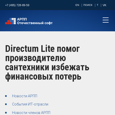
+7 (495) 728-89-59
EN
ПОИСК
T
VK
Directum Lite помог
производителю
сантехники избежать
финансовых потерь
Новости АРПП
События ИТ-отрасли
Новости членов АРПП