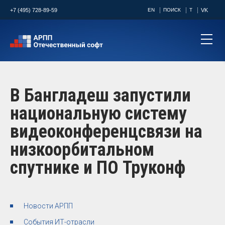
+7 (495) 728-89-59
EN
ПОИСК
T
VK
В Бангладеш запустили
национальную систему
видеоконференцсвязи на
низкоорбитальном
спутнике и ПО Труконф
Новости АРПП
События ИТ-отрасли