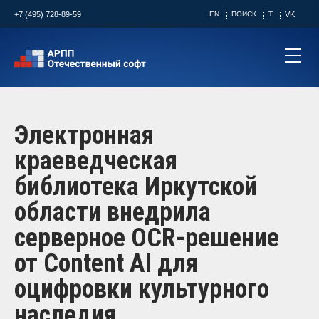
+7 (495) 728-89-59
EN
ПОИСК
T
VK
Электронная
краеведческая
библиотека Иркутской
области внедрила
серверное OCR-решение
от Content AI для
оцифровки культурного
наследия