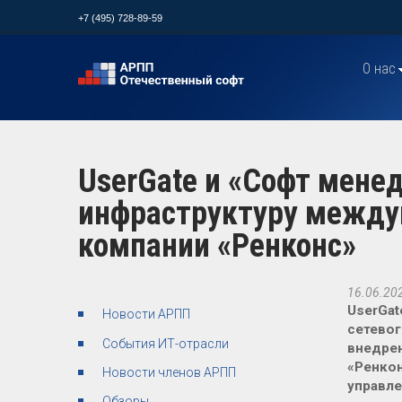
+7 (495) 728-89-59
О нас
UserGate и «Софт мен
инфраструктуру между
компании «Ренконс»
16.06.20
UserGat
Новости АРПП
сетевог
События ИТ-отрасли
внедре
«Ренкон
Новости членов АРПП
управле
Обзоры