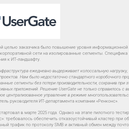
й целью заказчика было повышение уровня информационной б
 корпоративной сети на изолированные сегменты. Специфика
ния к ИТ‑ландшафту.
фраструктура ежедневно выдерживает колоссальную нагрузку, 
проектов. Нам было недостаточно стандартного коробочного про
анные сегменты без потери производительности, сохранив при 
ивных приложений. Решение UserGate не только справилось с в
ое централизованное управление в режиме многопользовательск
тель руководителя ИТ‑департамента компании «Ренконс».
стартовал в марте 2025 года. Однако на этапе пилотного тест
с»: требовалось обеспечить отказоустойчивый кластер при о
вный трафик по протоколу SMB и активный обмен между почт