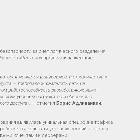
езопасности за счёт логического разделения
 бизнеса «Ренконс» предъявляла жёсткие
которая меняется в зависимости от количества и
дукта — требовалось разделить сеть на
этом работоспособность разработанных нами
ысоким уровнем нагрузки, но и обеспечило
ого доступа»,
— отметил
Борис Адливанкин
,
ирования выявилась уникальная специфика трафика
бработке «тяжёлых» внутренних сессий, включая
овыми клиентами и серверами.