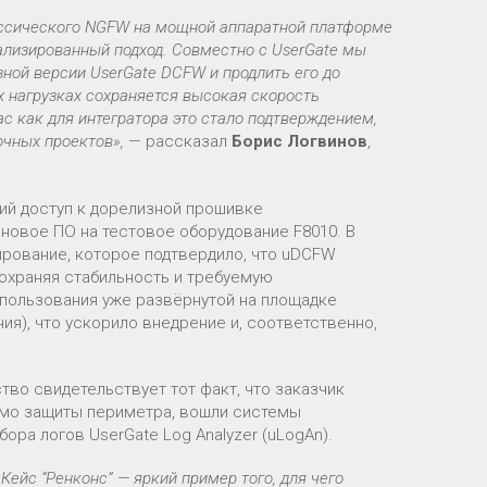
ассического NGFW на мощной аппаратной платформе
иализированный подход. Совместно с UserGate мы
ной версии UserGate DCFW и продлить его до
х нагрузках сохраняется высокая скорость
 как для интегратора это стало подтверждением,
очных проектов»,
— рассказал
Борис Логвинов
,
ий доступ к дорелизной прошивке
новое ПО на тестовое оборудование F8010. В
ирование, которое подтвердило, что uDCFW
охраняя стабильность и требуемую
пользования уже развёрнутой на площадке
ия), что ускорило внедрение и, соответственно,
во свидетельствует тот факт, что заказчик
мимо защиты периметра, вошли системы
ора логов UserGate Log Analyzer (uLogAn).
«Кейс “Ренконс” — яркий пример того, для чего