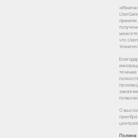
«Изнача
UserGate
приняли 
получени
межсетев
что Use
техниче
Благода
инновац
течение
полност
произво
заказчи
позволи
О высок
приобрё
централи
Полина