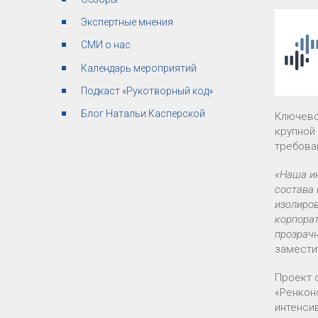
Экспертные мнения
СМИ о нас
Календарь мероприятий
Подкаст «Рукотворный код»
Блог Натальи Касперской
Ключево
крупной
требова
«Наша ин
состава 
изолиров
корпорат
прозрачн
замести
Проект 
«Ренкон
интенси