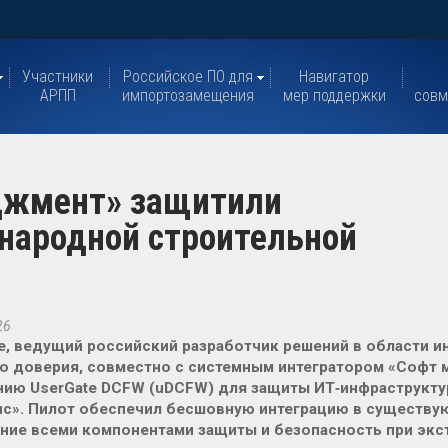
Участники
Российское ПО для
Навигатор
АРПП
импортозамещения
мер поддержки
совм
еджмент» защитили
народной строительной
26
e, ведущий российский разработчик решений в области 
о доверия, совместно с системным интегратором «Софт 
нию UserGate DCFW (uDCFW) для защиты ИТ‑инфраструкт
с». Пилот обеспечил бесшовную интеграцию в существу
ние всеми компонентами защиты и безопасность при экст