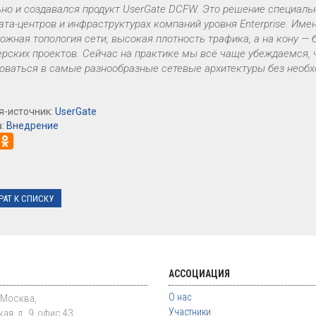
но и создавался продукт UserGate DCFW. Это решение специал
ата-центров и инфраструктурах компаний уровня Enterprise. Име
ложная топология сети, высокая плотность трафика, а на кону 
рских проектов. Сейчас на практике мы всё чаще убеждаемся, 
роваться в самые разнообразные сетевые архитектуры без необ
я-источник:
UserGate
а:
Внедрение
РАТ К СПИСКУ
АССОЦИАЦИЯ
О нас
. Москва,
Участники
ая, д. 9, офис 43,