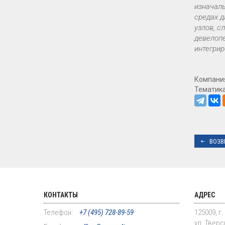
изначаль
средах д
узлов, с
девелопе
интегри
Компани
Тематик
ВОЗВ
КОНТАКТЫ
АДРЕС
Телефон:
+7 (495) 728-89-59
125009, г
ул. Тверск