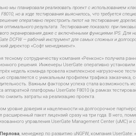
льно мы планировали реализовать проект с использованием кл
 F8010, но в ходе тестирования выяснилось, что требуется спец
решение оперативно перестроить пилот на тестирование дорелиз
я оптимального результата. Тестирование показало: при пиковы
ого экранирования даже с включёнными функциями IPS. Для нас
rGate DCFW — рабочий инструмент для самых сложных и долгоср
ский директор «Софт менеджмент».
ря тесному сотрудничеству компания «Ренконс» получила ранн
ионного решения. Инженеры UserGate оперативно установили 
 трёх недель команда провела комплексное нагрузочное тест
ью справляется с уникальным профилем трафика заказчика, с
дительность. Важным фактором успеха стала возможность ис
ка аппаратной платформы UserGate F8010 (в рамках тестирован
ло снизить затраты на реализацию проекта.
ом уровне доверия и нацеленности на долгосрочное партнёрст
л расширенный пакет лицензий сразу на три года. В него, по
зованного управления UserGate Management Center (uMC) и сб
 Перлова
, менеджер по развитию uNGFW, компания UserGate: