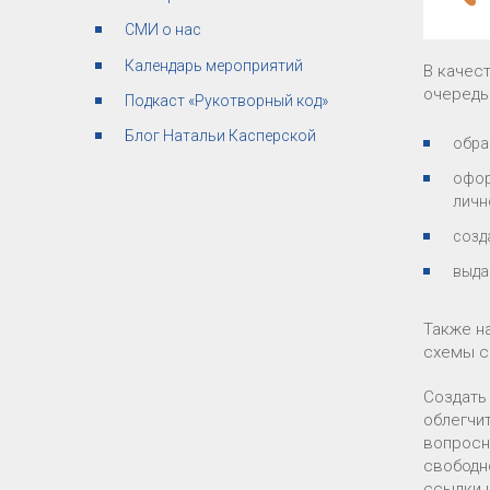
СМИ о нас
Календарь мероприятий
В качес
очередь
Подкаст «Рукотворный код»
Блог Натальи Касперской
обра
офор
личн
созд
выда
Также н
схемы с
Создать
облегчи
вопросн
свободн
ссылки 