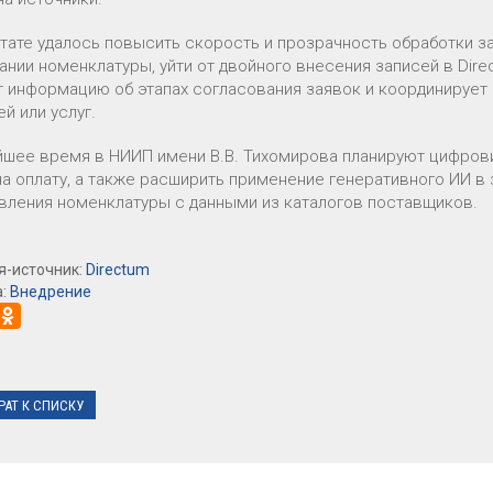
ьтате удалось повысить скорость и прозрачность обработки за
ании номенклатуры, уйти от двойного внесения записей в Dire
т информацию об этапах согласования заявок и координирует
й или услуг.
йшее время в НИИП имени В.В. Тихомирова планируют цифров
а оплату, а также расширить применение генеративного ИИ в з
вления номенклатуры с данными из каталогов поставщиков.
я-источник:
Directum
а:
Внедрение
РАТ К СПИСКУ