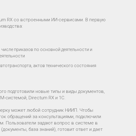
tum RX со встроенными ИИ-сервисами. В первую
изводства:
 числе приказов по основной деятельности и
еятельности
автотранспорта, актов технического состояния
ого подготовили новые типы и виды документов,
-системой, Directum RX и 1С.
оверку может любой сотрудник НИИП. Чтобы
ок обращений за консультациями, подключили
м. Пользователи задают вопрос в системе в
документы, база знаний), готовит ответ и дает