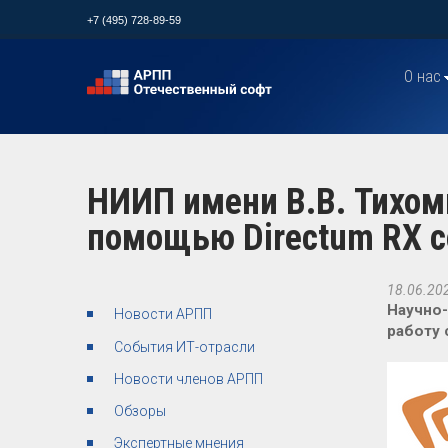
+7 (495) 728-89-59
О нас
НИИП имени В.В. Тихом
помощью Directum RX 
18.06.20
Научно-
Новости АРПП
работу 
События ИТ-отрасли
Новости членов АРПП
Обзоры
Экспертные мнения