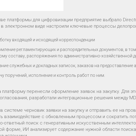
тве платформы для цифровизации предприятие выбрало Direc
 в электронном виде настроили ключевые процессы делопро
ботку входящей и исходящей корреспонденции
мление регламентирующих и распорядительных документов, в том
ому составу, распоряжения по административно-хозяйственной д
ание служебных и докладных записок, заказов на предоставление 
чу поручений, исполнение и контроль работ по ним.
а платформу перенесли оформление заявок на закупку. Для эт
огласования, разработали интеграционные решения между MDM
 в системе черновик заявки на закупку и отправить ее на пр
ть взаимодействие с обновленным процессом и сократить пот
о-ответный поиск с генеративным искусственным интеллекто
ой форме, ИИ анализирует содержание нужной области поиска (
на источники.