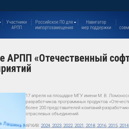
Участники
Российское ПО для
Навигатор
АРПП
импортозамещения
мер поддержки
совм
ие АРПП «Отечественный соф
приятий
17 апреля на площадке МГУ имени М. В. Ломоно
разработчиков программных продуктов «Отечест
более 200 представителей компаний-разработчико
отраслевых объединений.
АРХИВ:
2024
,
2023
,
2022
,
2021
,
2018
,
2016
,
2015
,
2014