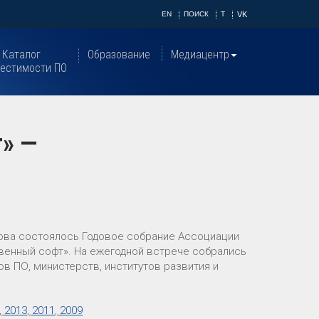
EN
ПОИСК
T
VK
Каталог
Образование
Медиацентр
естимости ПО
т» —
сова состоялось Годовое собрание Ассоциации
венный софт». На ежегодной встрече собрались
в ПО, министерств, институтов развития и
,
2013
,
2011
,
2009