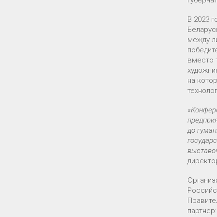
В 2023 г
Беларусь
между л
победит
вместо 
художни
на кото
техноло
«Конфере
предприя
до гуман
государс
выставо
директо
Организ
Российс
Правите
партнёр: