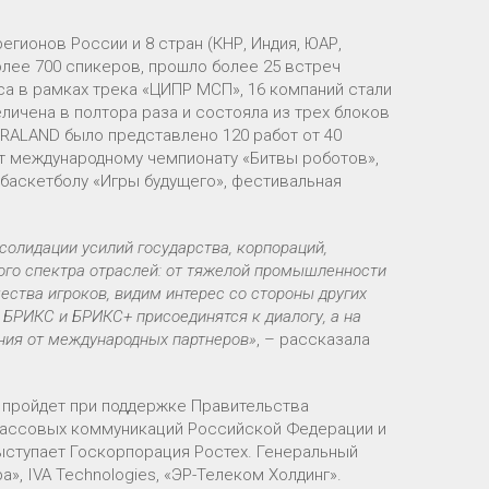
егионов России и 8 стран (КНР, Индия, ЮАР,
более 700 спикеров, прошло более 25 встреч
а в рамках трека «ЦИПР МСП», 16 компаний стали
личена в полтора раза и состояла из трех блоков
RALAND было представлено 120 работ от 40
т международному чемпионату «Битвы роботов»,
-баскетболу «Игры будущего», фестивальная
олидации усилий государства, корпораций,
ого спектра отраслей: от тяжелой промышленности
ства игроков, видим интерес со стороны других
 БРИКС и БРИКС+ присоединятся к диалогу, а на
ния от международных партнеров»
, – рассказала
 пройдет при поддержке Правительства
массовых коммуникаций Российской Федерации и
ыступает Госкорпорация Ростех. Генеральный
», IVA Technologies, «ЭР-Телеком Холдинг».