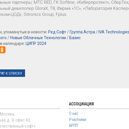
ные партнеры: МТС RED, ГК Softline, «Киберпротект», СберТе
ьный девелопер GloraX, Т8, Фирма «1С», «Лаборатория Каспе
ком-ЦОД», Sitronics Group, Fplus.
, упомянутые в новости:
Ред Софт
/
Группа Астра
/
IVA Technologie
кого
/
Новые Облачные Технологии
/
Базис
в календаре:
ЦИПР 2024
РАТ К СПИСКУ
АССОЦИАЦИЯ
О нас
. Москва,
Участники
ая, д. 9, офис 43,
АРПП
ечественный софт»