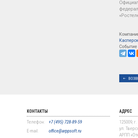
Официаль
федерал
«Ростеле
Компании
Касперс
Событие 
ВОЗВ
КОНТАКТЫ
АДРЕС
Телефон:
+7 (495) 728-89-59
125009, г
ул. Тверск
E-mail:
office@arppsoft.ru
АРПП «От