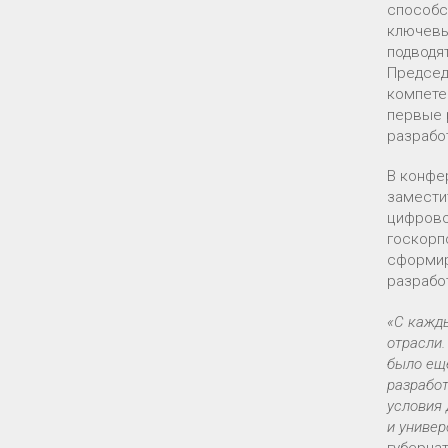
способс
ключевы
подводя
Председ
компете
первые 
разрабо
В конфе
замести
цифрово
госкорп
сформир
разрабо
«С кажды
отрасли.
было еще
разработ
условия 
и универ
губерна