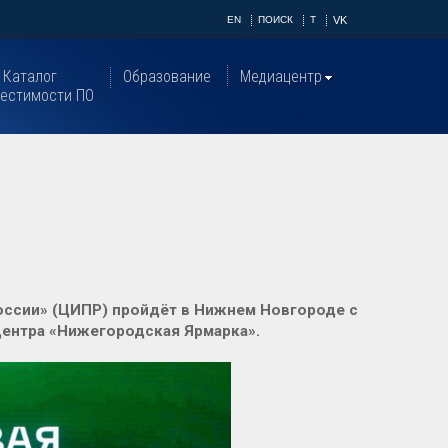
EN
ПОИСК
T
VK
Каталог
Образование
Медиацентр
естимости ПО
ссии» (ЦИПР) пройдёт в Нижнем Новгороде с
 центра «Нижегородская Ярмарка».