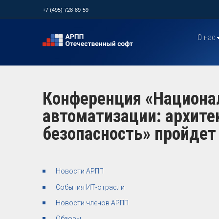
+7 (495) 728-89-59
О нас
Конференция «Национа
автоматизации: архите
безопасность» пройдет
Новости АРПП
События ИТ-отрасли
Новости членов АРПП
Обзоры