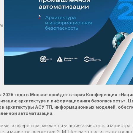
26
я 2026 года в Москве пройдет вторая Конференция «На
изации: архитектура и информационная безопасность». 
ов архитектуры АСУ ТП, информационных моделей, обесп
ленной автоматизации.
амме конференции ожидается участие заместителя министра п
теля министра энергетики Э. М. Шереметцева и других пред