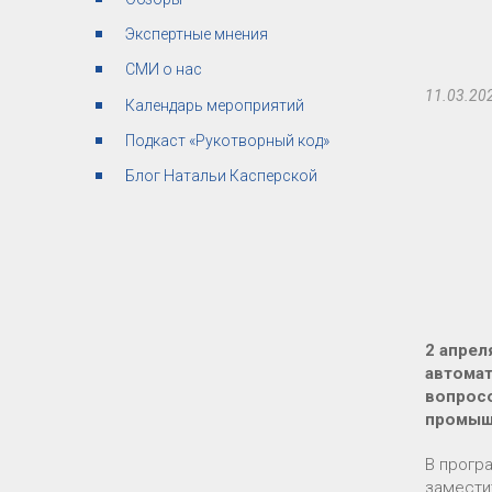
Экспертные мнения
СМИ о нас
11.03.20
Календарь мероприятий
Подкаст «Рукотворный код»
Блог Натальи Касперской
2 апрел
автомат
вопрос
промыш
В прогр
замести