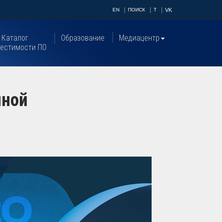
EN
ПОИСК
T
VK
Каталог
Образование
Медиацентр
естимости ПО
нной