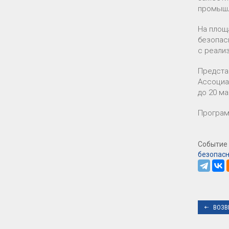
промышл
На площ
безопас
с реали
Предста
Ассоциа
до 20 мар
Програм
Событие 
безопасн
ВОЗВ