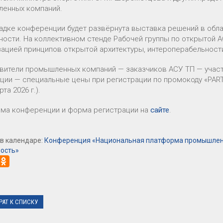
енных компаний.
адке конференции будет развёрнута выставка решений в обл
ности. На коллективном стенде Рабочей группы по открытой 
зацией принципов открытой архитектуры, интероперабельност
вители промышленных компаний — заказчиков АСУ ТП — участв
ции — специальные цены при регистрации по промокоду «PAR
та 2026 г.).
ма конференции и форма регистрации на
сайте
.
в календаре:
Конференция «Национальная платформа промышленн
ость»
РАТ К СПИСКУ