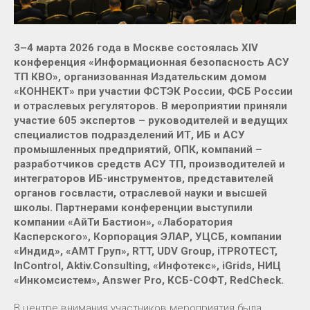
3–4 марта 2026 года в Москве состоялась XIV
конференция «Информационная безопасность АСУ
ТП КВО», организованная Издательским домом
«КОННЕКТ» при участии ФСТЭК России, ФСБ России
и отраслевых регуляторов. В мероприятии приняли
участие 605 экспертов – руководителей и ведущих
специалистов подразделений ИТ, ИБ и АСУ
промышленных предприятий, ОПК, компаний –
разработчиков средств АСУ ТП, производителей и
интеграторов ИБ-инструментов, представителей
органов госвласти, отраслевой науки и высшей
школы. Партнерами конференции выступили
компании «АйТи Бастион», «Лаборатория
Касперского», Корпорация ЭЛАР, УЦСБ, компании
«Индид», «АМТ Груп», RTT, UDV Group, iTPROTECT,
InControl, Aktiv.Consulting, «Инфотекс», iGrids, НИЦ
«Инкомсистем», Answer Pro, КСБ-СОФТ, RedCheck.
В центре внимания участников мероприятия была