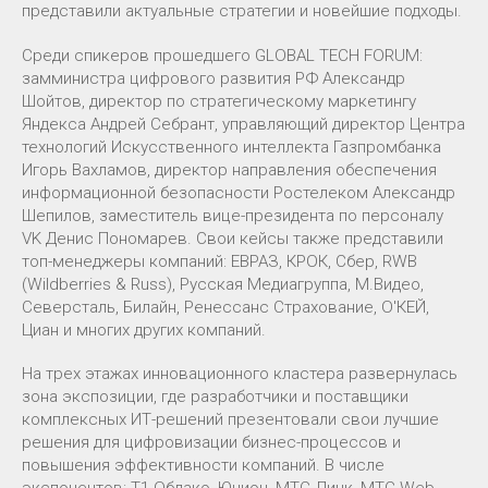
представили актуальные стратегии и новейшие подходы.
Среди спикеров прошедшего GLOBAL TECH FORUM:
замминистра цифрового развития РФ Александр
Шойтов, директор по стратегическому маркетингу
Яндекса Андрей Себрант, управляющий директор Центра
технологий Искусственного интеллекта Газпромбанка
Игорь Вахламов, директор направления обеспечения
информационной безопасности Ростелеком Александр
Шепилов, заместитель вице-президента по персоналу
VK Денис Пономарев. Свои кейсы также представили
топ-менеджеры компаний: ЕВРАЗ, КРОК, Сбер, RWB
(Wildberries & Russ), Русская Медиагруппа, М.Видео,
Северсталь, Билайн, Ренессанс Страхование, О'КЕЙ,
Циан и многих других компаний.
На трех этажах инновационного кластера развернулась
зона экспозиции, где разработчики и поставщики
комплексных ИТ-решений презентовали свои лучшие
решения для цифровизации бизнес-процессов и
повышения эффективности компаний. В числе
экспонентов: Т1 Облако, Юнион, МТС Линк, МТС Web