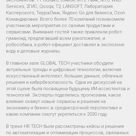
Services, 2ГИС, Qooqa, Т2, LANSOFT, Лаборатория
Касперского, ТерраЛинк, Яндекс Go для бизнеса, Ozon
Командировки. Всего более 70 компаний познакомили
участников мероприятия со своими продуктами и
сервисами. Внимание гостей также привлекли робот-
гуманоид, предлагавший всем рукопожатие, и
робособака, а робот-официант доставлял в экспозоне
воду и деловые журналы.
В главном зале GLOBAL TECH участники обсудили
актуальные тренды и цифровые технологии, включая
искусственный интеллект, большие данные, облачные
решения и кибербезопасность. Одна из дискуссий на
этой сцене была посвящена будущему ИИ-ассистентов и
технологий. Эксперты поделились прогнозами, какое
влияние окажут новые сервисы и решения на
экономику и бизнес в среднесрочной перспективе и
какие компании смогут укрепиться к 2030 году.
В треке HR TECH были рассмотрены кейсы и решения
по автоматизации и оптимизации процессов, связанных