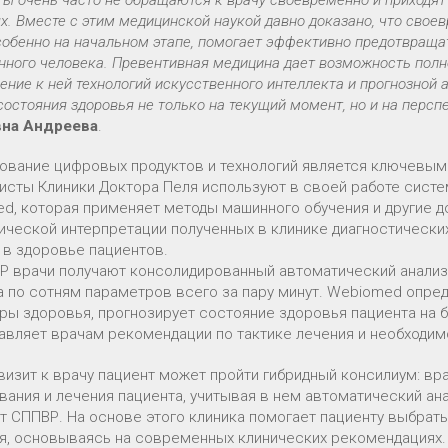
ты очень часто не обращаются к врачу своевременно и приходя
х. Вместе с этим медицинской наукой давно доказано, что сво
собенно на начальном этапе, помогает эффективно предотвраща
ного человека. Превентивная медицина дает возможность полно
ние к ней технологий искусственного интеллекта и прогнозной 
состояния здоровья не только на текущий момент, но и на персп
вна Андреева
.
ование цифровых продуктов и технологий является ключевым
исты Клиники Доктора Пеля используют в своей работе сист
d, которая применяет методы машинного обучения и другие д
ической интерпретации полученных в клинике диагностически
 в здоровье пациентов.
Р врачи получают консолидированный автоматический анализ
а по сотням параметров всего за пару минут. Webiomed опре
ры здоровья, прогнозирует состояние здоровья пациента на 
авляет врачам рекомендации по тактике лечения и необходим
 визит к врачу пациент может пройти гибридный консилиум: вр
вания и лечения пациента, учитывая в нем автоматический ан
т СППВР. На основе этого клиника помогает пациенту выбрат
я, основываясь на современных клинических рекомендациях.