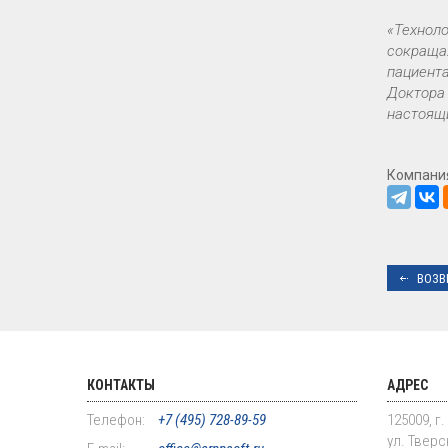
«Техноло
сокращая
пациента
Доктора 
настоящи
Компани
ВОЗВ
КОНТАКТЫ
АДРЕС
Телефон:
+7 (495) 728-89-59
125009, г
ул. Тверск