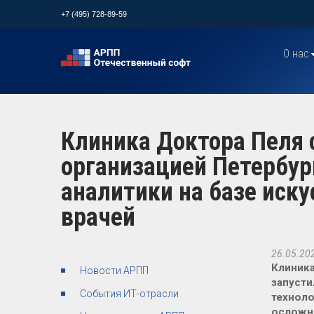
+7 (495) 728-89-59
О нас
Клиника Доктора Пеля 
организацией Петербур
аналитики на базе иску
врачей
26.05.20
Клиника
Новости АРПП
запусти
События ИТ-отрасли
техноло
осложне