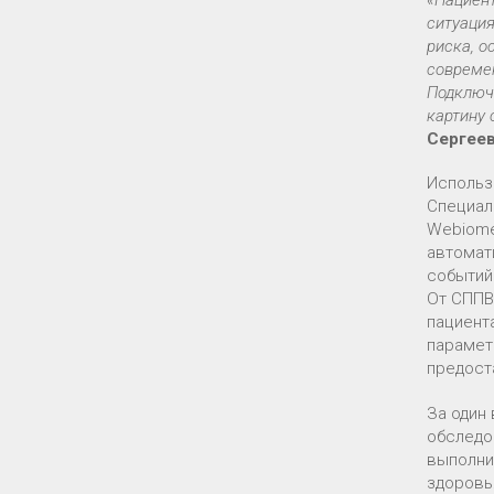
«Пациен
ситуация
риска, о
современ
Подключе
картину 
Сергее
Использ
Специал
Webiome
автомат
событий
От СППВ
пациент
парамет
предост
За один
обследо
выполни
здоровь