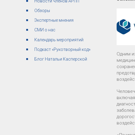
Новости членов АРПП
Обзоры
Экспертные мнения
СМИ о нас
Календарь мероприятий
Подкаст «Рукотворный код»
Одним и
Блог Натальи Касперской
медицин
сохране
предотв
воздейс
Человеч
включая
диагнос
заболев
дорогос
воздейс