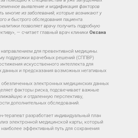
т за помощью к специалистам в уже запущенных
евременное выявление и модификация факторов
ть многие из заболеваний, которые возникают у
го и быстрого обследования пациента.
аналитики позволяет врачу получить подробную
ективу»
, — считает главный врач клиники
Оксана
 направлением для превентивной медицины.
ему поддержки врачебных решений (СППВР)
остижения искусственного интеллекта для
х данных и предсказания возможных негативных
 обезличенных электронных медицинских данных
деляет факторы риска, подсвечивает важные
ближайшую и отдаленную перспективу,
ости дополнительных обследований.
ач-терапевт разработает индивидуальный план
ализ электронной медицинской карты, который
ь наиболее эффективный путь для сохранения