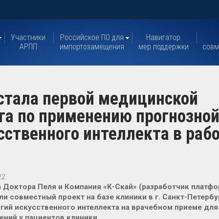
Участники
Российское ПО для
Навигатор
АРПП
импортозамещения
мер поддержки
совм
стала первой медицинской
га по применению прогнозно
сственного интеллекта в раб
22
 Доктора Пеля и Компания «К-Cкай» (разработчик платф
ли совместный проект на базе клиники в г. Санкт-Петерб
гий искусственного интеллекта на врачебном приеме для
ний у пациентов клиники.