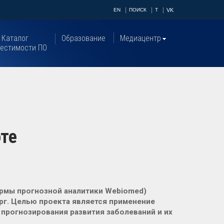
EN
ПОИСК
T
VK
Каталог
Образование
Медиацентр
естимости ПО
й
оте
ормы прогнозной аналитики Webiomed)
ург. Целью проекта является применение
 прогнозирования развития заболеваний и их