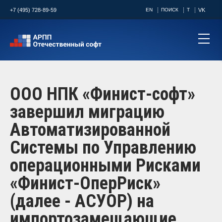
+7 (495) 728-89-59
EN
ПОИСК
T
VK
ООО НПК «Финист-софт»
завершил миграцию
Автоматизированной
Системы по Управлению
операционными Рисками
«Финист-ОперРиск»
(далее - АСУОР) на
импортозамещающие