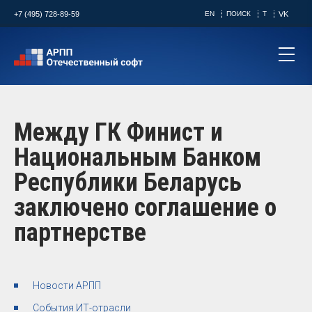
+7 (495) 728-89-59
EN
ПОИСК
T
VK
Между ГК Финист и
Национальным Банком
Республики Беларусь
заключено соглашение о
партнерстве
Новости АРПП
События ИТ-отрасли