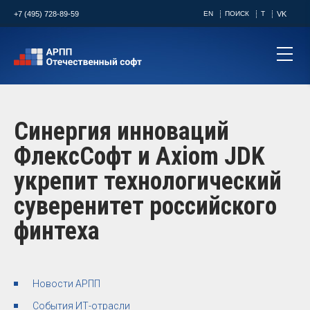
+7 (495) 728-89-59
EN
ПОИСК
T
VK
Синергия инноваций
ФлексСофт и Axiom JDK
укрепит технологический
суверенитет российского
финтеха
Новости АРПП
События ИТ-отрасли