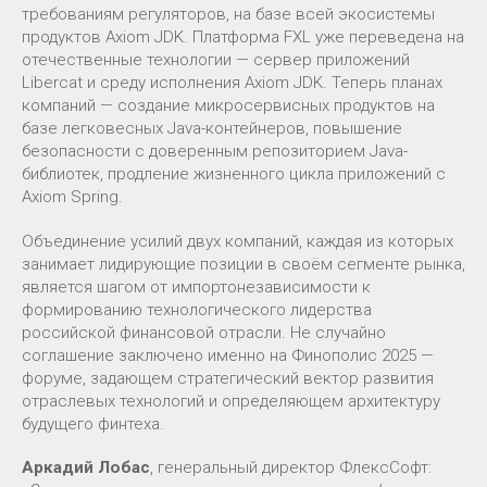
требованиям регуляторов, на базе всей экосистемы
продуктов Axiom JDK. Платформа FXL уже переведена на
отечественные технологии — сервер приложений
Libercat и среду исполнения Axiom JDK. Теперь планах
компаний — создание микросервисных продуктов на
базе легковесных Java-контейнеров, повышение
безопасности с доверенным репозиторием Java-
библиотек, продление жизненного цикла приложений с
Axiom Spring.
Объединение усилий двух компаний, каждая из которых
занимает лидирующие позиции в своём сегменте рынка,
является шагом от импортонезависимости к
формированию технологического лидерства
российской финансовой отрасли. Не случайно
соглашение заключено именно на Финополис 2025 —
форуме, задающем стратегический вектор развития
отраслевых технологий и определяющем архитектуру
будущего финтеха.
Аркадий Лобас
, генеральный директор ФлексСофт: