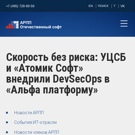
+7 (495) 728-89-59
EN
ПОИСК
T
VK
Скорость без риска: УЦСБ
и «Атомик Софт»
внедрили DevSecOps в
«Альфа платформу»
Новости АРПП
События ИТ-отрасли
Новости членов АРПП