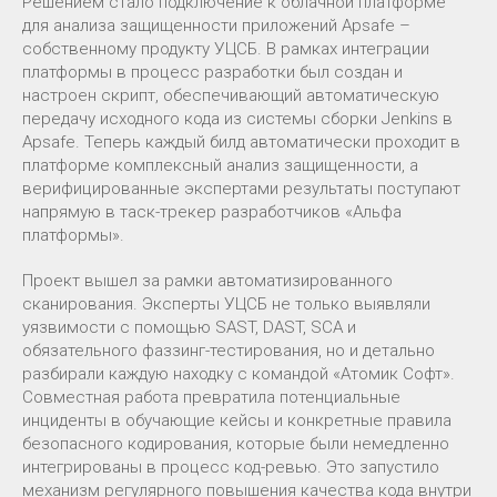
Решением стало подключение к облачной платформе
для анализа защищенности приложений Apsafe –
собственному продукту УЦСБ. В рамках интеграции
платформы в процесс разработки был создан и
настроен скрипт, обеспечивающий автоматическую
передачу исходного кода из системы сборки Jenkins в
Apsafe. Теперь каждый билд автоматически проходит в
платформе комплексный анализ защищенности, а
верифицированные экспертами результаты поступают
напрямую в таск-трекер разработчиков «Альфа
платформы».
Проект вышел за рамки автоматизированного
сканирования. Эксперты УЦСБ не только выявляли
уязвимости с помощью SAST, DAST, SCA и
обязательного фаззинг-тестирования, но и детально
разбирали каждую находку с командой «Атомик Софт».
Совместная работа превратила потенциальные
инциденты в обучающие кейсы и конкретные правила
безопасного кодирования, которые были немедленно
интегрированы в процесс код-ревью. Это запустило
механизм регулярного повышения качества кода внутри