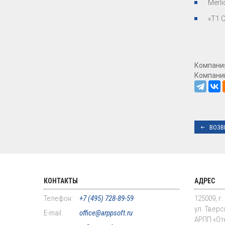
Merl
«Т1 
Компани
Компании
ВОЗВ
КОНТАКТЫ
АДРЕС
Телефон:
+7 (495) 728-89-59
125009, г
ул. Тверск
E-mail:
office@arppsoft.ru
АРПП «От