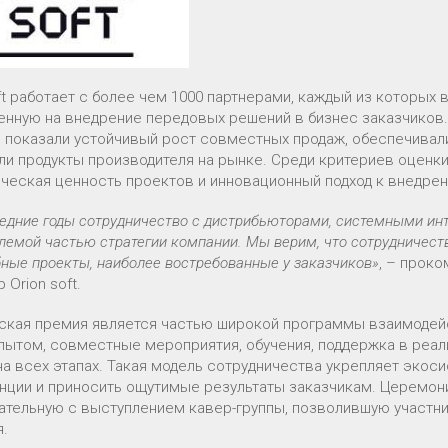
ft работает с более чем 1000 партнерами, каждый из которых 
енную на внедрение передовых решений в бизнес заказчиков.
 показали устойчивый рост совместных продаж, обеспечивали
ли продукты производителя на рынке. Среди критериев оценки
ическая ценность проектов и инновационный подход к внедре
ледние годы сотрудничество с дистрибьюторами, системными ин
лемой частью стратегии компании. Мы верим, что сотрудничест
ные проекты, наиболее востребованные у заказчиков»
, – прок
 Orion soft.
ская премия является частью широкой программы взаимодейст
пытом, совместные мероприятия, обучения, поддержка в реал
на всех этапах. Такая модель сотрудничества укрепляет экос
нции и приносить ощутимые результаты заказчикам. Церемон
ательную с выступлением кавер-группы, позволившую участн
я.