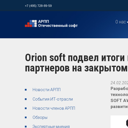
+7 (495) 728-89-59
О нас
Orion soft подвел итог
партнеров на закрыто
24.02.20
Разрабо
Новости АРПП
технол
События ИТ-отрасли
SOFT AW
развити
Новости членов АРПП
Обзоры
Экспертные мнения