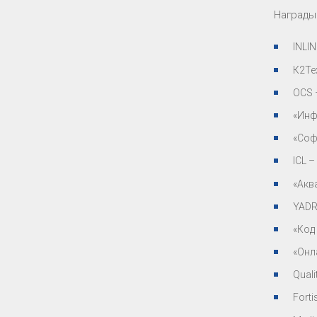
Награды
INLI
К2Те
OCS 
«Инф
«Соф
ICL 
«Акв
YADR
«Код
«Онл
Qual
Fort