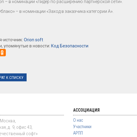
ion – в номинации «Лидер по расширению партнерской сети».
Облако» – в номинации «Заход в заказчика категории А».
я-источник:
Orion soft
, упомянутые в новости:
Код Безопасности
РАТ К СПИСКУ
АССОЦИАЦИЯ
О нас
. Москва,
Участники
ая, д. 9, офис 43,
АРПП
ечественный софт»