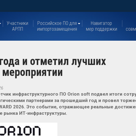
Участники
Российское ПО для
Навигатор
АРПП
импортозамещения
мер поддержки
совм
и года и отметил лучших
м мероприятии
26
тчик инфраструктурного ПО Orion soft подвел итоги сот
огическими партнерами за прошедший год и провел торж
ARD 2026. Это событие, отражающее реальные достижен
е рынка ИТ-инфраструктуры.