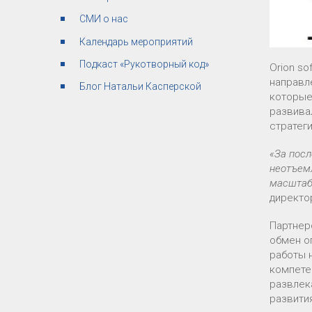
СМИ о нас
Календарь мероприятий
Подкаст «Рукотворный код»
Orion so
направл
Блог Натальи Касперской
которые
развива
стратег
«За пос
неотъем
масштаб
директор
Партнер
обмен о
работы 
компете
развлек
развити