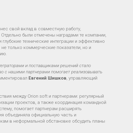
внес свой вклад в совместную работу,
 Отдельно были отмечены наградами те компании,
 глубокие технические интеграции и эффективно
 не только коммерческие показатели, но и
нию.
теграторами и поставщиками решений стало
во с нашими партнерами помогает реализовывать
омментировал
Евгений Шишков
, управляющий
вия между Orion soft и партнерами: регулярный
изации проектов, а также координация командной
истему, помогает партнерам расширять
ия объединяла официальную часть и
икам в неформальной обстановке обсудить планы