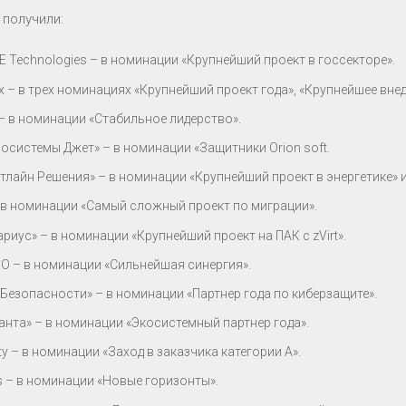
 получили:
NE Technologies – в номинации «Крупнейший проект в госсекторе».
х – в трех номинациях «Крупнейший проект года», «Крупнейшее внед
– в номинации «Стабильное лидерство».
осистемы Джет» – в номинации «Защитники Orion soft.
тлайн Решения» – в номинации «Крупнейший проект в энергетике» и
– в номинации «Самый сложный проект по миграции».
ариус» – в номинации «Крупнейший проект на ПАК с zVirt».
O – в номинации «Сильнейшая синергия».
 Безопасности» – в номинации «Партнер года по киберзащите».
анта» – в номинации «Экосистемный партнер года».
ity – в номинации «Заход в заказчика категории А».
is – в номинации «Новые горизонты».