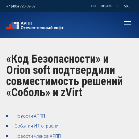
+7 (495) 728-89-59
EN
ПОИСК
T
VK
«Код Безопасности» и
Orion soft подтвердили
совместимость решений
«Соболь» и zVirt
Новости АРПП
События ИТ-отрасли
Новости членов АРПП