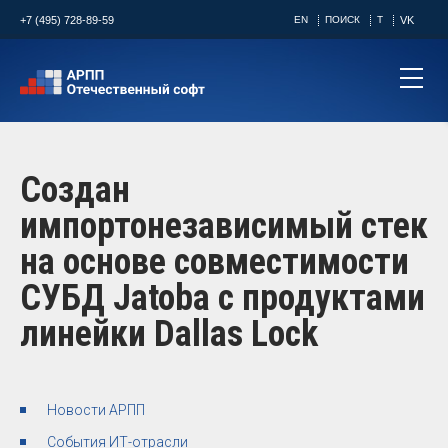
+7 (495) 728-89-59
EN
ПОИСК
T
VK
Создан
импортонезависимый стек
на основе совместимости
СУБД Jatoba с продуктами
линейки Dallas Lock
Новости АРПП
События ИТ-отрасли