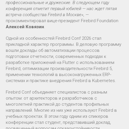
профессиональные и дружеские. В следующем году
конференция отметит первый юбилей — нас ждет пятая
встреча сообщества Firebird в Москве»,
—
прокомментировал вице-президент Firebird Foundation
Алексей Ковязин
.
Одной из особенностей Firebird Conf 2026 стал
прикладной характер программы. В деловую программу
вошли доклады об автоматизации процессов
подготовки отчетности, современных подходах к
разработке приложений на Flutter с использованием
Firebird, оптимизации производительности Firebird 5,
применении технологий в высоконагруженных ERP-
системах и практике внедрения Firebird в Kubernetes.
Firebird Conf объединяет специалистов с разным
опытом: от архитекторов и разработчиков с
многолетней практикой до студентов профильных
направлений. Многие из них уже используют Firebird в
учебных проектах. В этом году одним из спикеров
конференции стал студент, представивший доклад,
посвященный вопросам отказоустойчивости,