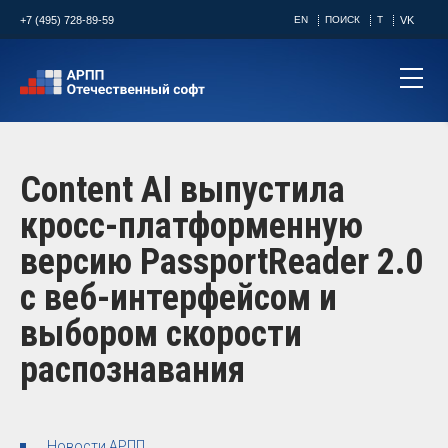
+7 (495) 728-89-59
EN
ПОИСК
T
VK
Content AI выпустила
кросс-платформенную
версию PassportReader 2.0
с веб-интерфейсом и
выбором скорости
распознавания
Новости АРПП