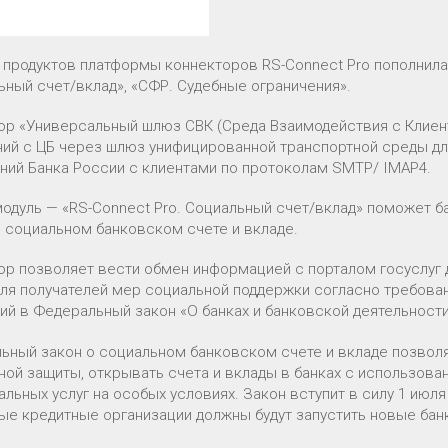
 продуктов платформы коннекторов RS-Connect Pro пополнила
ьный счет/вклад», «СФР. Судебные ограничения».
ор «Универсальный шлюз СВК (Среда Взаимодействия с Клиен
ий с ЦБ через шлюз унифицированной транспортной среды дл
ний Банка России с клиентами по протоколам SMTP/ IMAP4.
модуль — «RS-Connect Pro. Социальный счет/вклад» поможет 
о социальном банковском счете и вкладе.
ор позволяет вести обмен информацией с порталом госуслуг 
для получателей мер социальной поддержки согласно требова
ий в Федеральный закон «О банках и банковской деятельности
ьный закон о социальном банковском счете и вкладе позвол
ной защиты, открывать счета и вклады в банках с использова
льных услуг на особых условиях. Закон вступит в силу 1 июля
ые кредитные организации должны будут запустить новые банк