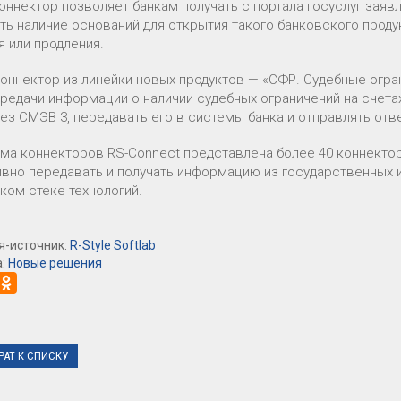
оннектор позволяет банкам получать с портала госуслуг заяв
ть наличие оснований для открытия такого банковского проду
я или продления.
коннектор из линейки новых продуктов — «СФР. Судебные огр
ередачи информации о наличии судебных ограничений на счета
ез СМЭВ 3, передавать его в системы банка и отправлять отве
ма коннекторов RS-Connect представлена более 40 коннекто
вно передавать и получать информацию из государственных 
ком стеке технологий.
я-источник:
R-Style Softlab
а:
Новые решения
РАТ К СПИСКУ