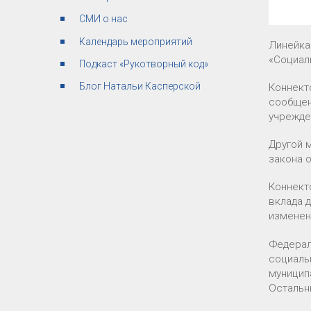
СМИ о нас
Календарь мероприятий
Линейка
«Социал
Подкаст «Рукотворный код»
Блог Натальи Касперской
Коннект
сообщен
учрежде
Другой 
закона 
Коннект
вклада 
изменен
Федерал
социаль
муниципа
Остальн