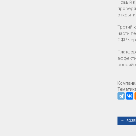
Новый к
проверя
открыти
Третий 
части п
СФР чер
Платфор
эффекти
российс
Компани
Тематик
ВОЗВ