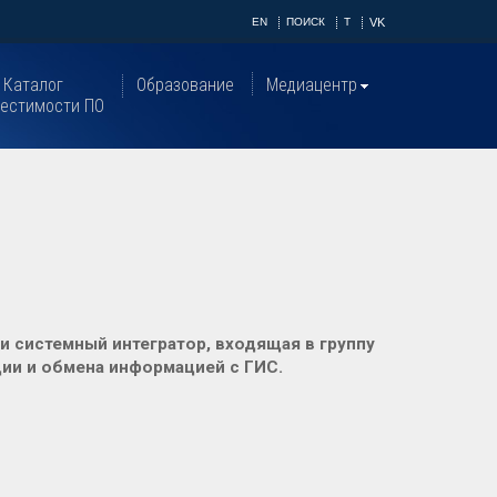
EN
ПОИСК
T
VK
Каталог
Образование
Медиацентр
естимости ПО
 и системный интегратор, входящая в группу
ции и обмена информацией с ГИС.