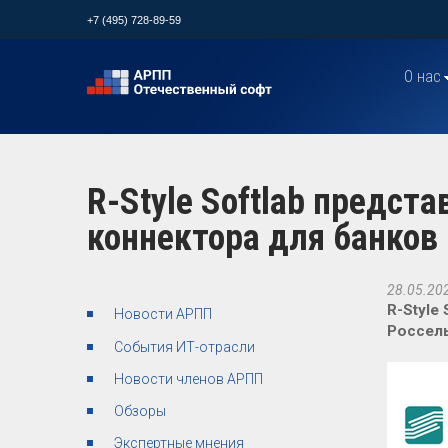
+7 (495) 728-89-59
О нас
R-Style Softlab предст
коннектора для банков
28.05.20
R-Style
Новости АРПП
Россель
События ИТ-отрасли
Новости членов АРПП
Обзоры
Экспертные мнения