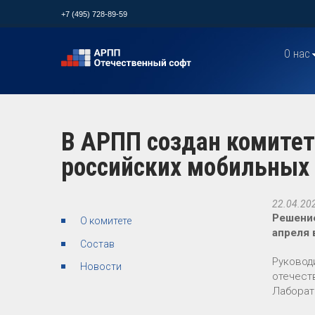
+7 (495) 728-89-59
О нас
В АРПП создан комитет
российских мобильных
22.04.20
Решение
О комитете
апреля 
Состав
Руковод
Новости
отечеств
Лаборат