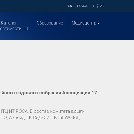
EN
ПОИСК
T
VK
Каталог
Образование
Медиацентр
естимости ПО
ейного годового собрания Ассоциации 17
 НТЦ ИТ РОСА. В состав комитета вошли
ПО, Авроид, ГК СиДиСИ, ГК InfoWatch,