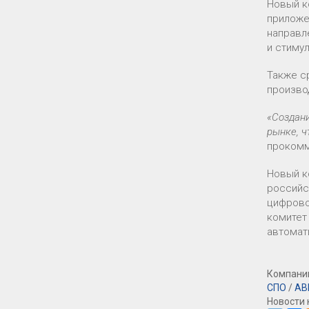
Новый к
приложе
направл
и стиму
Также с
произво
«Создани
рынке, ч
проком
Новый к
российс
цифрово
комитет
автомат
Компании
СПО
/
АВ
Новости 