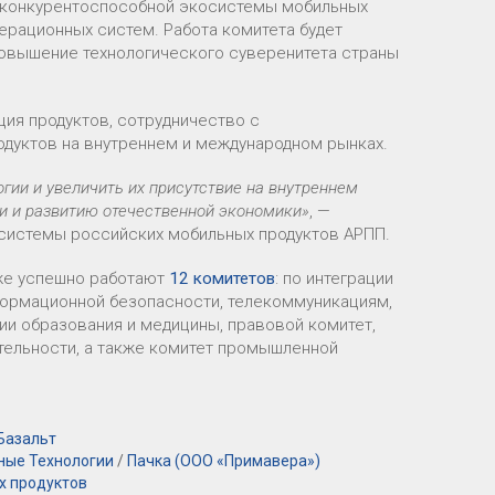
и конкурентоспособной экосистемы мобильных
ерационных систем. Работа комитета будет
повышение технологического суверенитета страны
ция продуктов, сотрудничество с
одуктов на внутреннем и международном рынках.
ии и увеличить их присутствие на внутреннем
ти и развитию отечественной экономики»
, —
косистемы российских мобильных продуктов АРПП.
уже успешно работают
12 комитетов
: по интеграции
формационной безопасности, телекоммуникациям,
и образования и медицины, правовой комитет,
ельности, а также комитет промышленной
Базальт
ные Технологии
/
Пачка (ООО «Примавера»)
х продуктов