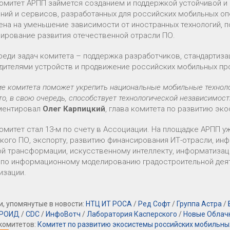
омитет АРПП займется созданием и поддержкой устойчивой 
ний и сервисов, разработанных для российских мобильных оп
ена на уменьшение зависимости от иностранных технологий, 
лирование развития отечественной отрасли ПО.
реди задач комитета – поддержка разработчиков, стандартиза
дителями устройств и продвижение российских мобильных пр
е комитета поможет укрепить национальные мобильные технолог
то, в свою очередь, способствует технологической независимос
ментировал
Олег Карпицкий
, глава комитета по развитию э
омитет стал 13-м по счету в Ассоциации. На площадке АРПП 
кого ПО, экспорту, развитию финансирования ИТ-отрасли, ин
й трансформации, искусственному интеллекту, информатизаци
 по информационному моделированию градостроительной деят
изации.
, упомянутые в новости:
НТЦ ИТ РОСА
/
Ред Софт
/
Группа Астра
/
РОИД
/
CDC
/
ИнфоВотч
/
Лаборатория Касперского
/
Новые Облач
комитетов:
Комитет по развитию экосистемы российских мобильны