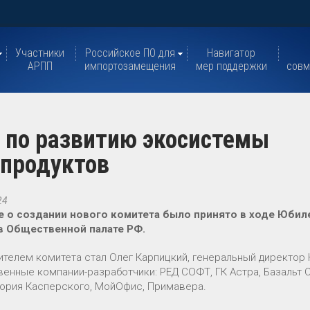
Участники
Российское ПО для
Навигатор
АРПП
импортозамещения
мер поддержки
совм
 по развитию экосистемы
 продуктов
24
 о создании нового комитета было принято в ходе Юбил
в Общественной палате РФ.
ителем комитета стал Олег Карпицкий, генеральный директор
енные компании-разработчики: РЕД СОФТ, ГК Астра, Базальт С
ория Касперского, МойОфис, Примавера.