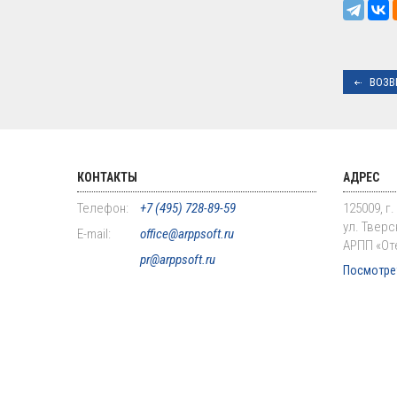
ВОЗВ
КОНТАКТЫ
АДРЕС
Телефон:
+7 (495) 728-89-59
125009, г
ул. Тверск
E-mail:
office@arppsoft.ru
АРПП «От
pr@arppsoft.ru
Посмотрет