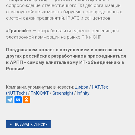
сопровождение отечественного ПО для организации
отказоустойчивых масштабируемых распределенных
систем связи предприятий, IP АТС и call-центров
«Гринсайт»
— разработка и внедрение решения для
электронной коммерции на рынке РФ и СНГ
Поздравляем коллег с вступлением и приглашаем
других российских разработчиков присоединяться
к АРПП - самому влиятельному ИТ-объединению в
России!
Компании, упомянутые в новости:
Цифра
/
НАТ.Тех
(NUT.Tech)
/
ПМСОФТ
/
Greensight
/
Infinity
ВОЗВРАТ К СПИСКУ