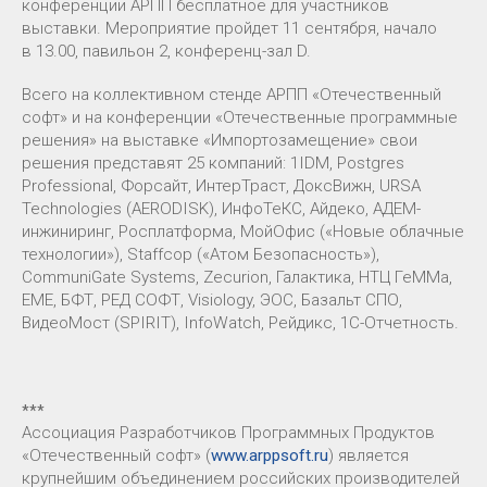
конференции АРПП бесплатное для участников
выставки. Мероприятие пройдет 11 сентября, начало
в 13.00, павильон 2, конференц-зал D.
Всего на коллективном стенде АРПП «Отечественный
софт» и на конференции «Отечественные программные
решения» на выставке «Импортозамещение» свои
решения представят 25 компаний: 1IDM, Postgres
Professional, Форсайт, ИнтерТраст, ДоксВижн, URSA
Technologies (AERODISK), ИнфоТеКС, Айдеко, АДЕМ-
инжиниринг, Росплатформа, МойОфис («Новые облачные
технологии»), Staffcop («Атом Безопасность»),
CommuniGate Systems, Zecurion, Галактика, НТЦ ГеММа,
ЕМЕ, БФТ, РЕД СОФТ, Visiology, ЭОС, Базальт СПО,
ВидеоМост (SPIRIT), InfoWatch, Рейдикс, 1С-Отчетность.
***
Ассоциация Разработчиков Программных Продуктов
«Отечественный софт» (
www.arppsoft.ru
) является
крупнейшим объединением российских производителей