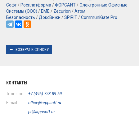
Софт
/
Росплатформа
/
ФОРСАЙТ
/
Электронные Офисные
Системы (ЭОС)
/
EME
/
Zecurion
/
Атом
Безопасность
/
ДоксВижн
/
SPIRIT
/
CommuniGate Pro
ВОЗВРАТ К СПИСКУ
КОНТАКТЫ
Телефон:
+7 (495) 728-89-59
E-mail:
office@arppsoft.ru
pr@arppsoft.ru