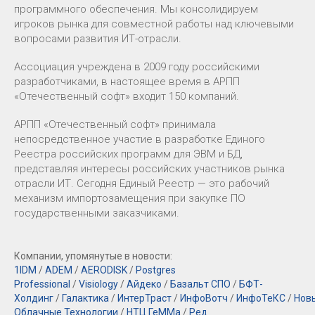
программного обеспечения. Мы консолидируем
игроков рынка для совместной работы над ключевыми
вопросами развития ИТ-отрасли.
Ассоциация учреждена в 2009 году российскими
разработчиками, в настоящее время в АРПП
«Отечественный софт» входит 150 компаний.
АРПП «Отечественный софт» принимала
непосредственное участие в разработке Единого
Реестра российских программ для ЭВМ и БД,
представляя интересы российских участников рынка
отрасли ИТ. Сегодня Единый Реестр — это рабочий
механизм импортозамещения при закупке ПО
государственными заказчиками.
Компании, упомянутые в новости:
1IDM
/
ADEM
/
AERODISK
/
Postgres
Professional
/
Visiology
/
Айдеко
/
Базальт СПО
/
БФТ-
Холдинг
/
Галактика
/
ИнтерТраст
/
ИнфоВотч
/
ИнфоТеКС
/
Нов
Облачные Технологии
/
НТЦ ГеММа
/
Ред