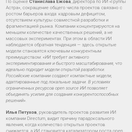
По оценке
Станислава Ежова
, директора по ИИ «Группы
Астра», сокращение общего числа проектов связано с
ростом барьеров входа: кадровым дефицитом,
отсутствием культуры совместной разработки и
фрагментацией рынка. Компании концентрируются на
меньшем количестве качественных решений, а не
массовых экспериментах. При этом в области ИИ
наблюдается обратная тенденция — здесь открытые
модели становятся ключевым конкурентным
преимуществом:
«ИИ требует активного
экспериментирования и быстрого масштабирования, что
идеально подходит модели открытой разработки.
Российские компании создают компактные модели,
адаптированные под локальные задачи. В условиях
ограниченных ресурсов open source ИИ позволяет
объединять усилия для создания конкурентоспособных
решений».
Илья Петухов
, руководитель проектов развития ИИ
компании Directum, видит причину парадоксального
явления, когда количество открытых проектов
снижается, а ИИ становится катализатором роста open