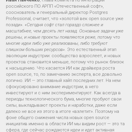
Иван Панченко
, глава комитета по интеграции
российского ПО АРПП «Отечественный софт»,
сооснователь и генеральный директор Postgres
Professional, считает, что «золотой век open source уже
позади».
«Сегодня софт стал гораздо сложнее и
масштабнее, чем десять лет назад. Основные задачи уже
решены, и новые проекты появляются реже, потому что
многие идеи либо уже реализованы, либо требуют
слишком больших ресурсов».
Это естественный этап
эволюции индустрии: сообщество взрослеет, и новых
проектов становится меньше, потому что рынок близок
к насыщению. Что касается ИИ как драйвера роста
open source, то, по замечанию эксперта, все довольно
логично. ИИ — это главный хайп последних лет. На нем
сфокусировано внимание индустрии, в него
инвестируют и с ним экспериментируют. Как всегда в
периоды технологического бума, многие пробуют свои
силы, выкладывают проекты и наработки, даже если
далеко не все из этого в итоге «взлетит». Поэтому на
фоне общего снижения числа новых open source
инициатив именно в области ИИ мы видим рост — это та
сфера, где сейчас рождаются идеи и идет активная