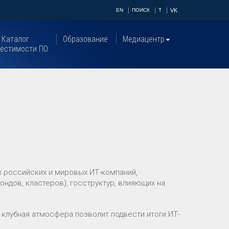
EN
ПОИСК
T
VK
Каталог
Образование
Медиацентр
естимости ПО
х российских и мировых ИТ-компаний,
ндов, кластеров), госструктур, влияющих на
 клубная атмосфера позволит подвести итоги ИТ-