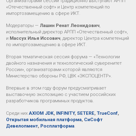
Организаторами сессии традиционно выступают АРПП
«Отечественный софт» и Центр компетенций по
импортозамещению в сфере ИКТ.
Модераторы —
Лашин Ренат Леонидович
,
исполнительный директор АРПП «Отечественный софт»,
и
Массух Илья Иссович
, директор Центра компетенций
по импортозамещению в сфере ИКТ.
Вторая тематическая сессия форума — «Технологии
двойного назначения и технологический суверенитет
России», организаторами которой являются
Министерство обороны РФ, ЦВК «ЭКСПОЦЕНТР».
Впервые в этом году форум предусматривает
выставочную экспозицию с участием российских
разработчиков программных продуктов.
Среди них
AXIOM JDK
,
INFINITY
,
SETERE
,
TrueConf
,
Открытая мобильная платформа
,
СиСофт
Девелопмент
,
Росплатформа
.