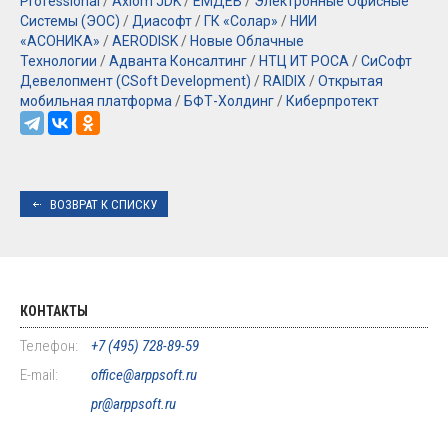
Professional
/
Axiom JDK
/
ЕМДЕВ
/
Электронные Офисные
Системы (ЭОС)
/
Диасофт
/
ГК «Солар»
/
НИИ
«АСОНИКА»
/
AERODISK
/
Новые Облачные
Технологии
/
Адванта Консалтинг
/
НТЦ ИТ РОСА
/
СиСофт
Девелопмент (CSoft Development)
/
RAIDIX
/
Открытая
мобильная платформа
/
БФТ-Холдинг
/
Киберпротект
ВОЗВРАТ К СПИСКУ
КОНТАКТЫ
Телефон:
+7 (495) 728-89-59
E-mail:
office@arppsoft.ru
pr@arppsoft.ru