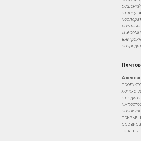
решений 
ставку п
корпорат
локальны
«Несомн
внутренн
посредст
Почтов
Алекса
продукт
логике з
от единс
импорто
совокуп
привычн
сервиса
гаранти