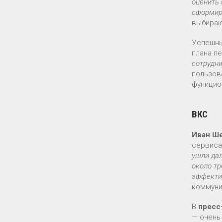
оценить 
сформиро
выбираю
Успешны
плана пе
сотрудн
пользов
функцио
ВКС
Иван Ш
сервиса
ушли дал
около тр
эффекти
коммуни
В
пресс
— очень