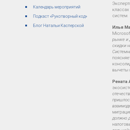
Эксперт
Календарь мероприятий
классах
систем.
Подкаст «Рукотворный код»
Блог Натальи Касперской
Илья М
Microsof
рынке и 
скидки н
Системны
поясняе
консоли
вычеты 
Рената
экосист
отечеств
пришлось
взаимод
миграци
должно 
налогов