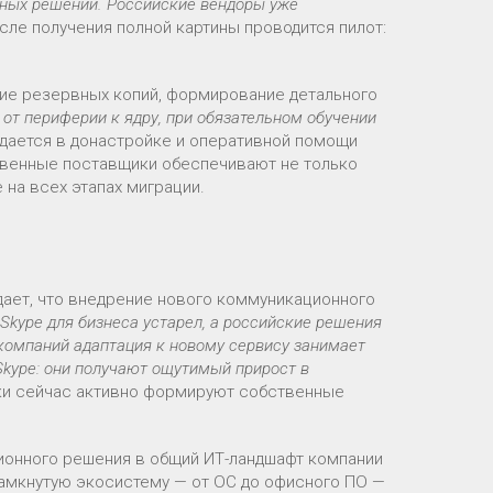
ьных решений. Российские вендоры уже
ле получения полной картины проводится пилот:
ние резервных копий, формирование детального
 от периферии к ядру, при обязательном обучении
ждается в донастройке и оперативной помощи
твенные поставщики обеспечивают не только
на всех этапах миграции.
ждает, что внедрение нового коммуникационного
«Skype для бизнеса устарел, а российские решения
 компаний адаптация к новому сервису занимает
 Skype: они получают ощутимый прирост в
ики сейчас активно формируют собственные
ионного решения в общий ИТ-ландшафт компании
замкнутую экосистему — от ОС до офисного ПО —