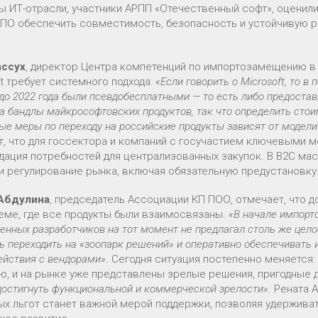
ы ИТ-отрасли, участники АРПП «Отечественный софт», оценил
 ПО обеспечить совместимость, безопасность и устойчивую 
ассух
, директор Центра компетенций по импортозамещению в 
t требует системного подхода:
«Если говорить о Microsoft, то 
до 2022 года были псевдобесплатными — то есть либо предоста
а бандлы майкрософтовских продуктов, так что определить сто
е меры по переходу на российские продукты зависят от модели
т, что для госсектора и компаний с госучастием ключевыми м
дация потребностей для централизованных закупок. В B2C м
и регулирование рынка, включая обязательную предустановку
 Абдулина
, председатель Ассоциации КП ПОО, отмечает, что д
еме, где все продукты были взаимосвязаны.
«В начале импорто
енных разработчиков на тот момент не предлагал столь же цел
 переходить на «зоопарк решений» и оперативно обеспечивать 
ействия с вендорами».
Сегодня ситуация постепенно меняется
ю, и на рынке уже представлены зрелые решения, пригодные 
достигнуть функциональной и коммерческой зрелости».
Рената 
ых льгот станет важной мерой поддержки, позволяя удерживат