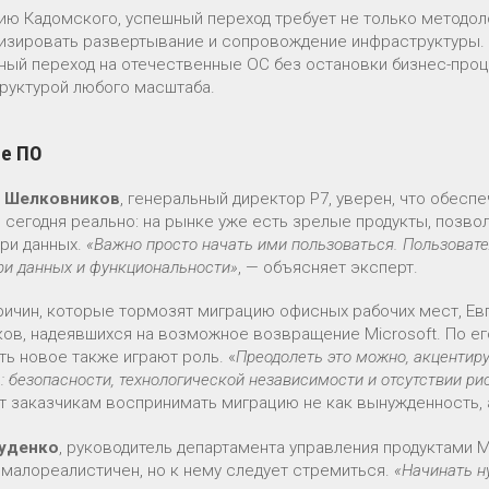
ию Кадомского, успешный переход требует не только методол
изировать развертывание и сопровождение инфраструктуры. 
ный переход на отечественные ОС без остановки бизнес-проц
руктурой любого масштаба.
е ПО
й Шелковников
, генеральный директор Р7, уверен, что обесп
 сегодня реально: на рынке уже есть зрелые продукты, позво
ери данных.
«Важно просто начать ими пользоваться. Пользоват
ри данных и функциональности»
, — объясняет эксперт.
ричин, которые тормозят миграцию офисных рабочих мест, Ев
ков, надеявшихся на возможное возвращение Microsoft. По е
ть новое также играют роль. «
Преодолеть это можно, акцентир
: безопасности, технологической независимости и отсутствии р
т заказчикам воспринимать миграцию не как вынужденность, 
Гуденко
, руководитель департамента управления продуктами 
 малореалистичен, но к нему следует стремиться.
«Начинать н