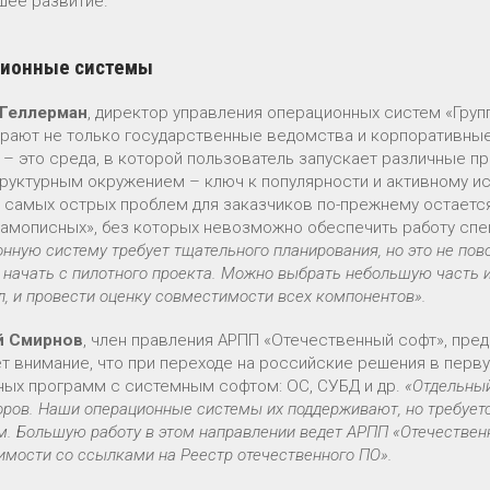
шее развитие.
ионные системы
 Геллерман
, директор управления операционных систем «Груп
рают не только государственные ведомства и корпоративные 
 – это среда, в которой пользователь запускает различные п
руктурным окружением – ключ к популярности и активному ис
з самых острых проблем для заказчиков по-прежнему остается
самописных», без которых невозможно обеспечить работу сп
нную систему требует тщательного планирования, но это не по
 начать с пилотного проекта. Можно выбрать небольшую часть 
л, и провести оценку совместимости всех компонентов».
й Смирнов
, член правления АРПП «Отечественный софт», пре
т внимание, что при переходе на российские решения в пер
ных программ с системным софтом: ОС, СУБД и др.
«Отдельный
оров. Наши операционные системы их поддерживают, но требует
. Большую работу в этом направлении ведет АРПП «Отечественн
имости со ссылками на Реестр отечественного ПО».