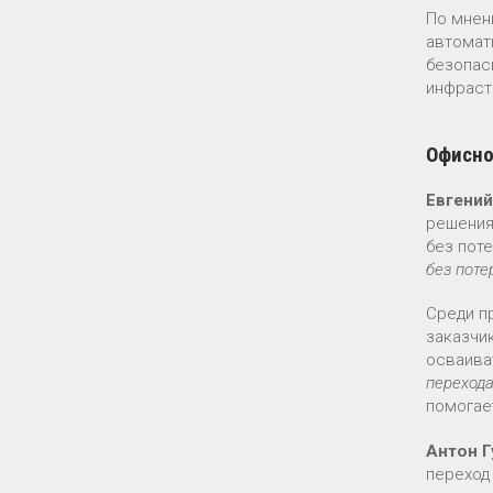
По мнен
автомат
безопас
инфраст
Офисно
Евгени
решения
без пот
без поте
Среди п
заказчи
осваива
перехода
помогае
Антон 
переход