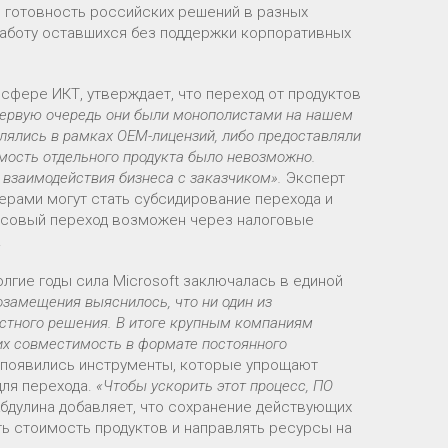
и готовность российских решений в разных
работу оставшихся без поддержки корпоративных
сфере ИКТ, утверждает, что переход от продуктов
в первую очередь они были монополистами на нашем
влялись в рамках OEM-лицензий, либо предоставляли
имость отдельного продукта было невозможно.
 взаимодействия бизнеса с заказчиком».
Эксперт
ерами могут стать субсидирование перехода и
ассовый переход возможен через налоговые
.
олгие годы сила Microsoft заключалась в единой
замещения выяснилось, что ни один из
остного решения. В итоге крупным компаниям
их совместимость в формате постоянного
: появились инструменты, которые упрощают
для перехода.
«Чтобы ускорить этот процесс, ПО
Абдулина добавляет, что сохранение действующих
ь стоимость продуктов и направлять ресурсы на