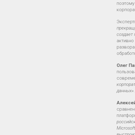
поэтому
корпора
Эксперт
прекраще
создает 
активно
развора
обработ
Олег П
пользов
совреме
корпора
данных».
Алексе
сравнен
платфор
российск
Microsof
выстрои