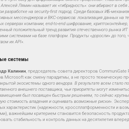
Алексей Лямин называет их «гибридность»: они вбирают в себ
ри разработке на security-first подход. Среди базовых ИБ-механ
ивных мессенджеров и ВКС-сервисов: локализация данных на те
х серверах компании, end-to-end шифрование, криптоконтейнер,
енный положительный тренд развития отечественного рынка ИТ 
ими системами на базе платформ. Продукты «доросли» до того,
вом их API».
ые системы
ндр Калинин
, председатель совета директоров CommuniGate 
ов Microsoft как смену парадигмы, а не просто техническую п
акрытой экосистемы одного вендора. В результате всем стало п
твенного внешнего поставщика, чьи приоритеты могут изменить
замещения был посвящен быстрым решениям, то сейчас крупный 
ную стоимость владения и оценивать возможные риски».
Экспер
ых характеристик (надежности, кроссплатформенности и воз
ми), важнейшим критерием становится безопасность продукт
ровать стабильность и контроль данных на десятилетия вперед