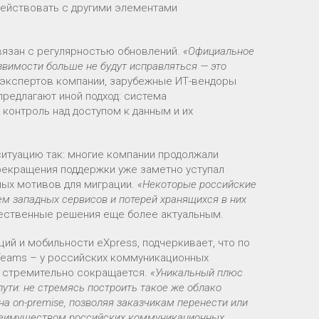
ействовать с другими элементами
вязан с регулярностью обновлений.
«Официальное
язвимости больше не будут исправляться — это
экспертов компании, зарубежные ИТ-вендоры
предлагают иной подход: система
 контроль над доступом к данным и их
ситуацию так: многие компании продолжали
прекращения поддержки уже заметно уступал
ных мотивов для миграции.
«Некоторые российские
м западных сервисов и потерей хранящихся в них
чественные решения еще более актуальным.
й и мобильности eXpress, подчеркивает, что по
Teams – у российских коммуникационных
в стремительно сокращается.
«Уникальный плюс
ути: не стремясь построить такое же облако
на on-premise, позволяя заказчикам перенести или
преимуществом российских коммуникационных