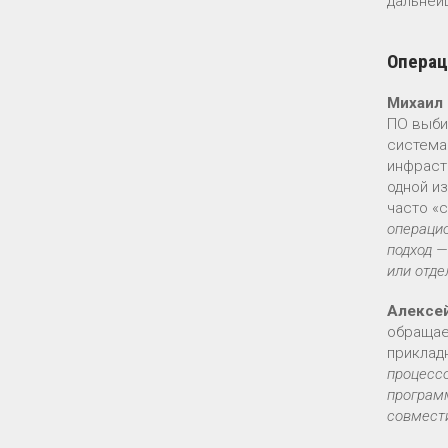
дальней
Операц
Михаил
ПО выби
система
инфраст
одной и
часто «
операцио
подход —
или отде
Алексе
обращае
приклад
процесс
программ
совмест