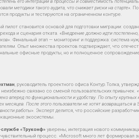
степень его интеграции в процессы и совместимость потенциал
вали методики такого аудита, что снижает риски на старте».
Пос
тся продукты и тестируются на ограниченном контуре.
й пилот становится основой для подготовки миграции: созда
рехода и сценария отката.
«Внедрение должно идти постепенно,
иков».
Финальный этап — мониторинг и поддержка: система ну
ателям. Опыт множества проектов подтверждает, что отечес
нальные офисные продукты, но и полноценное сопровождение 
ехтман
, руководитель проектного офиса Контур.Толка, утвер
 неизбежно связано со сменой пользовательских привычек.
еко вперед по функциональности и удобству. По опыту крупных
ех месяцев. После этого пользователи не хотят возвращаться в
вности работы».
Эксперт делится, что российские разработч
кационные экосистемы.
-службе «Труконф»
уверены, интеграция нового коммуникац
 чувствительный процесс. «Microsoft много лет формировал 