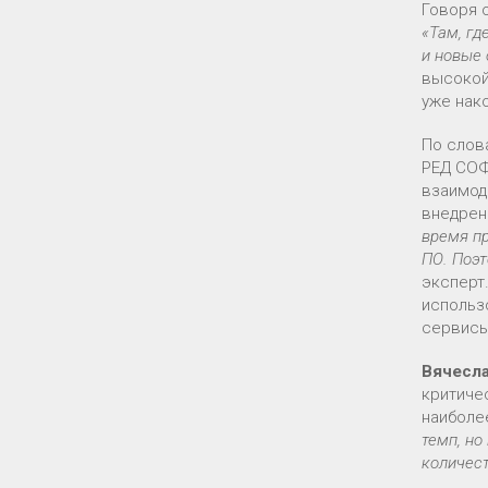
Говоря 
«Там, гд
и новые
высокой
уже нак
По сло
РЕД СОФ
взаимод
внедрен
время пр
ПО. Поэт
эксперт
использ
сервисы
Вячесл
критиче
наиболе
темп, но
количест