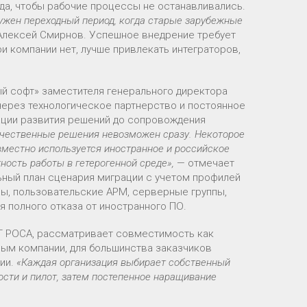
да, чтобы рабочие процессы не останавливались.
ужен переходный период, когда старые зарубежные
Алексей Смирнов. Успешное внедрение требует
и компании нет, лучше привлекать интеграторов,
ый софт» заместителя генерального директора
ерез технологическое партнерство и постоянное
ации развития решений до сопровождения
ечественные решения невозможен сразу. Некоторое
вместно используется иностранное и российское
ость работы в гетерогенной среде»,
— отмечает
льный план сценария миграции с учетом профилей
ны, пользовательские АРМ, серверные группы,
 полного отказа от иностранного ПО.
ИТ РОСА, рассматривает совместимость как
ным компании, для большинства заказчиков
ии.
«Каждая организация выбирает собственный
ости и пилот, затем постепенное наращивание