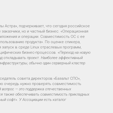
пы Астра», подчеркивает, что сегодня российское
заказчики, но и частный бизнес. «Операционная
риложения и операции. Совместимость ОС с ее
пользованию продукта». По оценке спикера,
 запуск в среде Linux отраслевых программ,
ецифических бизнес-процессов.
«Переход на новую
вод откладывать проект. Наиболее эффективный
инфраструктуры, обычно один серверный кластер
дседатель совета директоров «Базальт СПО»,
вую очередь нужно проверять совместимость
 вопрос — это поддержка отечественных
ся также обеспечивать совместимость прикладных
ый софт». У Ассоциации есть каталог