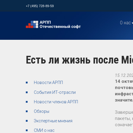
+7 (495) 728-89-59
О нас
Есть ли жизнь после Mi
15.12.20
14 октя
Новости АРПП
почтовы
События ИТ-отрасли
инфраст
значите
Новости членов АРПП
Обзоры
Заверше
пакеты,
Экспертные мнения
означае
СМИ о нас