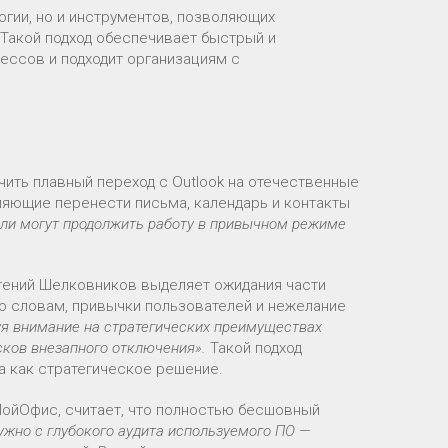
огии, но и инструментов, позволяющих
Такой подход обеспечивает быстрый и
ессов и подходит организациям с
ечить плавный переход с Outlook на отечественные
ляющие перенести письма, календарь и контакты
ели могут продолжить работу в привычном режиме
гений Шелковников выделяет ожидания части
го словам, привычки пользователей и нежелание
уя внимание на стратегических преимуществах
исков внезапного отключения».
Такой подход
а как стратегическое решение.
МойОфис, считает, что полностью бесшовный
ужно с глубокого аудита используемого ПО —