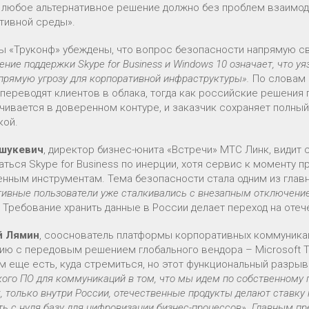
 любое альтернативное решение должно без проблем взаимод
тивной среды».
ы «Труконф» убеждены, что вопрос безопасности напрямую с
ние поддержки Skype for Business и Windows 10 означает, что у
прямую угрозу для корпоративной инфраструктуры».
По словам 
 переводят клиентов в облака, тогда как российские решения 
чивается в доверенном контуре, и заказчик сохраняет полный
кой.
ашукевич
, директор бизнес-юнита «Встречи» МТС Линк, видит 
аться Skype for Business по инерции, хотя сервис к моменту 
нным инструментам. Тема безопасности стала одним из глав
тивные пользователи уже сталкивались с внезапным отключение
Требование хранить данные в России делает переход на оте
й Лямин
, сооснователь платформы корпоративных коммуникаци
ию с передовым решением глобального вендора – Microsoft 
м еще есть, куда стремиться, но этот функциональный разры
ого ПО для коммуникаций в том, что мы идем по собственному п
t, только внутри России, отечественные продукты делают ставку 
ть с нуля базу для цифровизации бизнес-процессов». Главным 