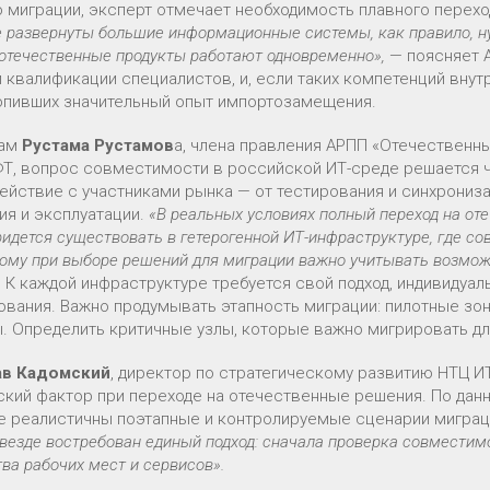
о миграции, эксперт отмечает необходимость плавного перехо
е развернуты большие информационные системы, как правило, н
 отечественные продукты работают одновременно»,
— поясняет 
 квалификации специалистов, и, если таких компетенций внутр
опивших значительный опыт импортозамещения.
вам
Рустама Рустамов
а, члена правления АРПП «Отечественн
Т, вопрос совместимости в российской ИТ-среде решается ч
ействие с участниками рынка — от тестирования и синхрониз
ия и эксплуатации.
«В реальных условиях полный переход на от
идется существовать в гетерогенной ИТ-инфраструктуре, где со
ому при выборе решений для миграции важно учитывать возможн
. К каждой инфраструктуре требуется свой подход, индивидуа
ования. Важно продумывать этапность миграции: пилотные зо
. Определить критичные узлы, которые важно мигрировать для
ав Кадомский
, директор по стратегическому развитию НТЦ 
ский фактор при переходе на отечественные решения. По дан
е реалистичны поэтапные и контролируемые сценарии миграц
 везде востребован единый подход: сначала проверка совместим
ва рабочих мест и сервисов».