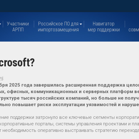
Участники
Российское ПО для
Навигатор
АРПП
импортозамещения
мер поддержки
совм
crosoft?
25
бря 2025 года завершилась расширенная поддержка целог
х, офисных, коммуникационных и серверных платформ вер
руктуре тысяч российских компаний, но больше не полу
льно повышает риски эксплуатации уязвимостей и наруш
ние поддержки затронуло все ключевые сегменты корпорати
 корпоративные порталы, системы управления проектами и пл
т необходимость оперативно выстраивать стратегию перехода