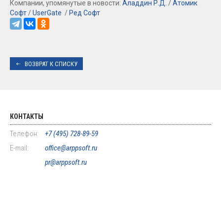
Компании, упомянутые в новости:
Аладдин Р.Д.
/
Атомик
Софт
/
UserGate
/
Ред Софт
ВОЗВРАТ К СПИСКУ
КОНТАКТЫ
Телефон:
+7 (495) 728-89-59
E-mail:
office@arppsoft.ru
pr@arppsoft.ru