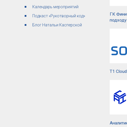
Календарь мероприятий
ГК Фини
Подкаст «Рукотворный код»
подходу
Блог Натальи Касперской
T1 Clou
Аналитик