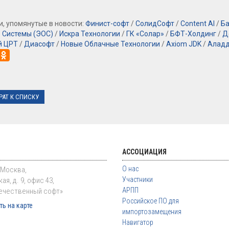
, упомянутые в новости:
Финист-софт
/
СолидСофт
/
Content AI
/
Ба
 Системы (ЭОС)
/
Искра Технологии
/
ГК «Солар»
/
БФТ-Холдинг
/
Д
й ЦРТ
/
Диасофт
/
Новые Облачные Технологии
/
Axiom JDK
/
Аладд
РАТ К СПИСКУ
АССОЦИАЦИЯ
О нас
. Москва,
Участники
ая, д. 9, офис 43,
АРПП
ечественный софт»
Российское ПО для
ь на карте
импортозамещения
Навигатор