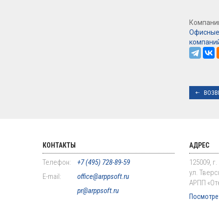
Компании
Офисные
компани
ВОЗВ
КОНТАКТЫ
АДРЕС
Телефон:
+7 (495) 728-89-59
125009, г
ул. Тверск
E-mail:
office@arppsoft.ru
АРПП «От
pr@arppsoft.ru
Посмотрет