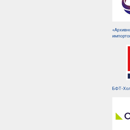
«Архивн
импорто
БФТ-Хол