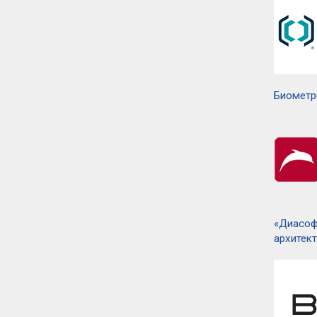
Биометр
«Диасоф
архитек