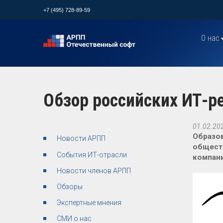
+7 (495) 728-89-59
О нас
Обзор российских ИТ-р
01.02.20
Образов
Новости АРПП
обществ
События ИТ-отрасли
компани
Новости членов АРПП
Обзоры
Экспертные мнения
СМИ о нас