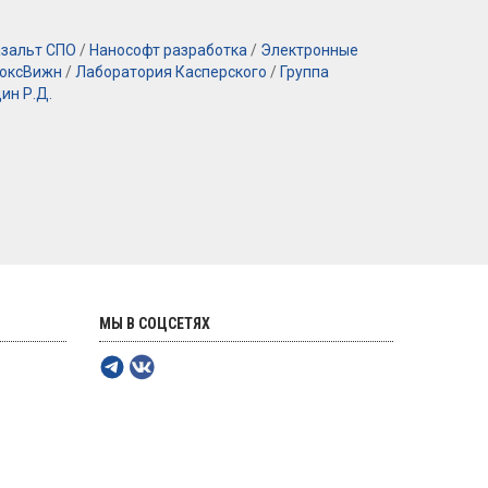
зальт СПО
/
Нанософт разработка
/
Электронные
оксВижн
/
Лаборатория Касперского
/
Группа
ин Р.Д.
МЫ В СОЦСЕТЯХ