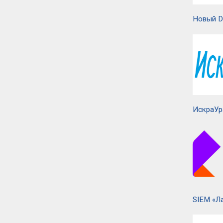
Новый D
ИскраУр
SIEM «Л