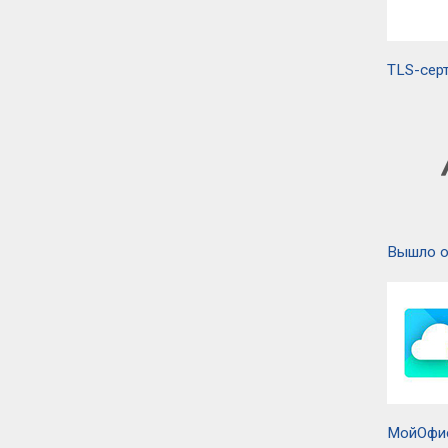
TLS-сер
Вышло о
МойОфис